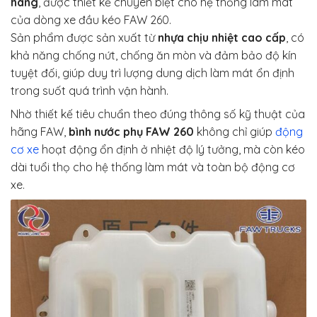
hãng
, được thiết kế chuyên biệt cho hệ thống làm mát
của dòng xe đầu kéo FAW 260.
Sản phẩm được sản xuất từ
nhựa chịu nhiệt cao cấp
, có
khả năng chống nứt, chống ăn mòn và đảm bảo độ kín
tuyệt đối, giúp duy trì lượng dung dịch làm mát ổn định
trong suốt quá trình vận hành.
Nhờ thiết kế tiêu chuẩn theo đúng thông số kỹ thuật của
hãng FAW,
bình nước phụ FAW 260
không chỉ giúp
động
cơ xe
hoạt động ổn định ở nhiệt độ lý tưởng, mà còn kéo
dài tuổi thọ cho hệ thống làm mát và toàn bộ động cơ
xe.