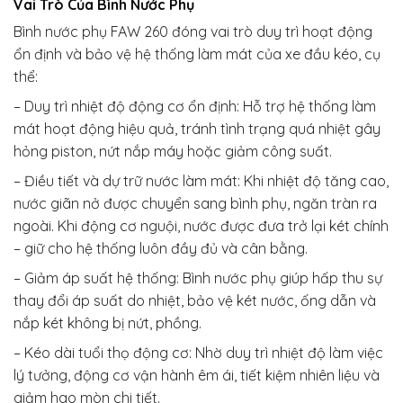
Vai Trò Của Bình Nước Phụ
Bình nước phụ FAW 260 đóng vai trò duy trì hoạt động
ổn định và bảo vệ hệ thống làm mát của xe đầu kéo, cụ
thể:
– Duy trì nhiệt độ động cơ ổn định: Hỗ trợ hệ thống làm
mát hoạt động hiệu quả, tránh tình trạng quá nhiệt gây
hỏng piston, nứt nắp máy hoặc giảm công suất.
– Điều tiết và dự trữ nước làm mát: Khi nhiệt độ tăng cao,
nước giãn nở được chuyển sang bình phụ, ngăn tràn ra
ngoài. Khi động cơ nguội, nước được đưa trở lại két chính
– giữ cho hệ thống luôn đầy đủ và cân bằng.
– Giảm áp suất hệ thống: Bình nước phụ giúp hấp thu sự
thay đổi áp suất do nhiệt, bảo vệ két nước, ống dẫn và
nắp két không bị nứt, phồng.
– Kéo dài tuổi thọ động cơ: Nhờ duy trì nhiệt độ làm việc
lý tưởng, động cơ vận hành êm ái, tiết kiệm nhiên liệu và
giảm hao mòn chi tiết.