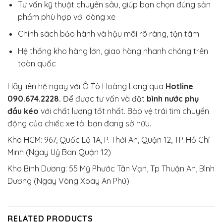
Tư vấn kỹ thuật chuyên sâu, giúp bạn chọn đúng sản
phẩm phù hợp với dòng xe
Chính sách bảo hành và hậu mãi rõ ràng, tận tâm
Hệ thống kho hàng lớn, giao hàng nhanh chóng trên
toàn quốc
Hãy liên hệ ngay với Ô Tô Hoàng Long qua
Hotline
090.674.2228.
Để được tư vấn và đặt
bình nước phụ
đầu kéo
với chất lượng tốt nhất. Bảo vệ trái tim chuyển
động của chiếc xe tải bạn đang sở hữu.
Kho HCM: 967, Quốc Lộ 1A, P. Thới An, Quận 12, TP. Hồ Chí
Minh (Ngay Uỷ Ban Quận 12)
Kho Bình Dương: 55 Mỹ Phước Tân Vạn, Tp Thuận An, Bình
Dương (Ngay Vòng Xoay An Phú)
RELATED PRODUCTS