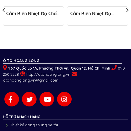
Cảm Biến Nhiệt Độ Chất
Cảm Biến Nhiệt Độ
Làm Mát Và Dầu Động
Không Khí Bên Ngoài Xe
Cơ Đầu Kéo Mỹ
Đầu Kéo Mỹ
Ô TÔ HOÀNG LONG
967 Quốc Lộ 1A, Phường Thới An, Quận 12, Hồ Chí Minh
090
250 2228
http://otohoanglong.vn
otohoanglong.vn@gmail.com
HỖ TRỢ KHÁCH HÀNG
Thiết kế đóng thùng xe tải