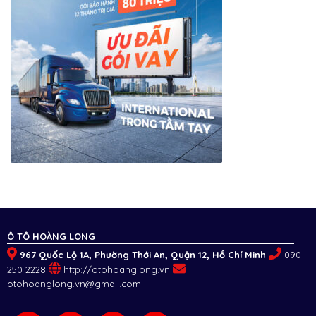
Ô TÔ HOÀNG LONG
967 Quốc Lộ 1A, Phường Thới An, Quận 12, Hồ Chí Minh
090
250 2228
http://otohoanglong.vn
otohoanglong.vn@gmail.com