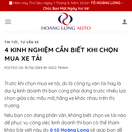
Skip
Hôm nay
Thứ Sáu, Ngày 7 Tháng 8, Năm 2026
- TÔ HOÀNG LONG -
Chúc Bạn Một Ngày Vui Vẻ!
to
content
TIN TỨC
,
TƯ VẤN XE
4 KINH NGHIỆM CẦN BIẾT KHI CHỌN
MUA XE TẢI
POSTED ON
31/10/2019
BY
NGO TRINH
Trước khi chọn mua xe tải, dù là công ty vận tải hay là
đại lý kính doanh thì bạn cũng phải đứng trước nhiều lựa
chọn giữa các mẫu mã, hãng xe khác nhau trên thị
trường.
Nếu bạn còn đang phân vân, không biết chọn xe tải nào
để phục vụ công việc kinh doanh thì bạn có thể tham
khảo bài viết này do
ô tô Hoàng Long
sẽ giúp bạn dễ