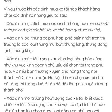
đắn
Vì vậy trước khi xác định mua xe tải nào khách hàng
phải xác định rõ những yếu tố sau:
– Xác định mục đích mua xe: xe chở hàng hóa.
xe chở sắt
thép,xe chở gia súc,hải sả, xe chở hoa quả, xe cứu hộ,..
– Xác định loại thùng xe phù hợp: phổ biến nhất trên thị
trường là các loại thùng mui bạt, thùng lửng, thùng đông
lạnh, thùng kín,…
– Xác định mức tải trọng: xác định loại hàng hóa cũng
như khu vực kinh doanh chủ yếu để chọn tải trọng phù
hợp. VD nếu bạn thường xuyên chở hàng trong nội
thành Hồ Chí Minh hoặc Hà Nội thì nên chọn xe tải nhỏ
có tổng tải trọng dưới 5 tấn để dễ dàng di chuyển trong
thành phố.
– Xác định môi trường hoạt động của xe tải: biết được
chiếc xe tải sẽ sử dụng cho khu vực có địa hình thế nào
sẽ giúp bạn lựa chọn được loại động cơ phù hợp với