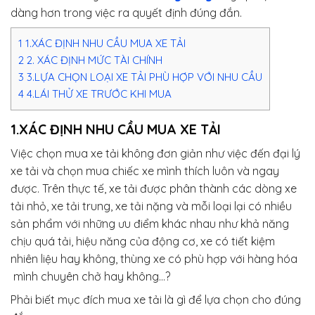
dàng hơn trong việc ra quyết định đúng đắn.
1
1.XÁC ĐỊNH NHU CẦU MUA XE TẢI
2
2. XÁC ĐỊNH MỨC TÀI CHÍNH
3
3.LỰA CHỌN LOẠI XE TẢI PHÙ HỢP VỚI NHU CẦU
4
4.LÁI THỬ XE TRƯỚC KHI MUA
1.XÁC ĐỊNH NHU CẦU MUA XE TẢI
Việc chọn mua xe tải không đơn giản như việc đến đại lý
xe tải và chọn mua chiếc xe mình thích luôn và ngay
được. Trên thực tế, xe tải được phân thành các dòng xe
tải nhỏ, xe tải trung, xe tải nặng và mỗi loại lại có nhiều
sản phẩm với những ưu điểm khác nhau như khả năng
chịu quá tải, hiệu năng của động cơ, xe có tiết kiệm
nhiên liệu hay không, thùng xe có phù hợp với hàng hóa
mình chuyên chở hay không…?
Phải biết mục đích mua xe tải là gì để lựa chọn cho đúng