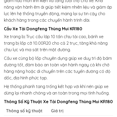
giảm hao mòn linh kiện và tăng tuổi thọ cho xe. Khả
năng vận hành êm ái giúp tiết kiệm nhiên liệu và giảm áp
lực lên hệ thống truyền động, mang lại sự tin cậy cho
khách hàng trong các chuyến hành trình dài.
Cầu Xe Tải Dongfeng Thùng Mui KR180
Xe trang bị Trục cầu láp 10 tấn chịu tải cao, bánh xe
trang bị lốp cỡ 10.00R20 cho cả 2 trục, tăng khả năng
chịu lực và ma sát trên mặt đường.
Cầu xe cùng bộ lốp chuyên dụng giúp xe duy trì độ bám
đường tốt, đảm bảo an toàn vận hành ngay cả khi chở
hàng nặng hoặc di chuyển trên các tuyến đường có độ
dốc, địa hình phức tạp.
Hệ thống phanh tang trống kết hợp với khí nén giúp xe
dừng lại nhanh chóng và an toàn trong mọi tình huống.
Thông Số Kỹ Thuật Xe Tải Dongfeng Thùng Mui KR180
Thông số kỹ thuật
Giá trị