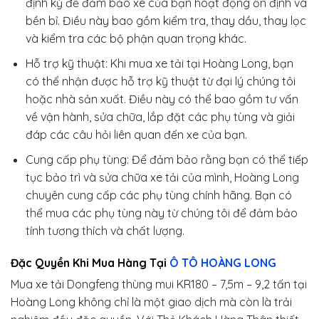
định kỳ để đảm bảo xe của bạn hoạt động ổn định và
bền bỉ. Điều này bao gồm kiểm tra, thay dầu, thay lọc
và kiểm tra các bộ phận quan trọng khác.
Hỗ trợ kỹ thuật: Khi mua xe tải tại Hoàng Long, bạn
có thể nhận được hỗ trợ kỹ thuật từ đại lý chúng tôi
hoặc nhà sản xuất. Điều này có thể bao gồm tư vấn
về vận hành, sửa chữa, lắp đặt các phụ tùng và giải
đáp các câu hỏi liên quan đến xe của bạn.
Cung cấp phụ tùng: Để đảm bảo rằng bạn có thể tiếp
tục bảo trì và sửa chữa xe tải của mình, Hoàng Long
chuyên cung cấp các phụ tùng chính hãng. Bạn có
thể mua các phụ tùng này từ chúng tôi để đảm bảo
tính tương thích và chất lượng.
Đặc Quyền Khi Mua Hàng Tại
Ô TÔ HOÀNG LONG
Mua xe tải Dongfeng thùng mui KR180 – 7,5m – 9,2 tấn tại
Hoàng Long không chỉ là một giao dịch mà còn là trải