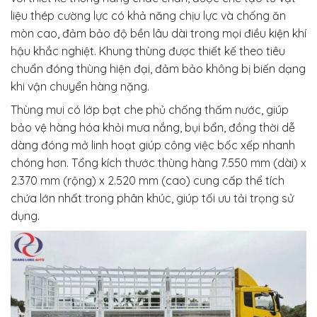
liệu thép cường lực có khả năng chịu lực và chống ăn
mòn cao, đảm bảo độ bền lâu dài trong mọi điều kiện khí
hậu khắc nghiệt. Khung thùng được thiết kế theo tiêu
chuẩn đóng thùng hiện đại, đảm bảo không bị biến dạng
khi vận chuyển hàng nặng.
Thùng mui có lớp bạt che phủ chống thấm nước, giúp
bảo vệ hàng hóa khỏi mưa nắng, bụi bẩn, đồng thời dễ
dàng đóng mở linh hoạt giúp công việc bốc xếp nhanh
chóng hơn. Tổng kích thước thùng hàng 7.550 mm (dài) x
2.370 mm (rộng) x 2.520 mm (cao) cung cấp thể tích
chứa lớn nhất trong phân khúc, giúp tối ưu tải trọng sử
dụng.