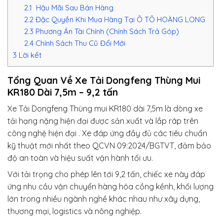
2.1
Hậu Mãi Sau Bán Hàng
2.2
Đặc Quyền Khi Mua Hàng Tại Ô TÔ HOÀNG LONG
2.3
Phương Án Tài Chính (Chính Sách Trả Góp)
2.4
Chính Sách Thu Cũ Đổi Mới
3
Lời kết
Tổng Quan Về Xe Tải Dongfeng Thùng Mui
KR180 Dài 7,5m – 9,2 tấn
Xe Tải Dongfeng Thùng mui KR180 dài 7,5m là dòng xe
tải hạng nặng hiện đại được sản xuất và lắp ráp trên
công nghệ hiện đại . Xe đáp ứng đầy đủ các tiêu chuẩn
kỹ thuật mới nhất theo QCVN 09:2024/BGTVT, đảm bảo
độ an toàn và hiệu suất vận hành tối ưu.
Với tải trọng cho phép lên tới 9,2 tấn, chiếc xe này đáp
ứng nhu cầu vận chuyển hàng hóa cồng kềnh, khối lượng
lớn trong nhiều ngành nghề khác nhau như xây dựng,
thương mại, logistics và nông nghiệp.