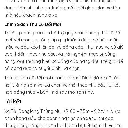
GTVT: Camera hành trình, định vị, phù hiệu. Đăng ký –
đăng kiểm nhanh gọn, không mất thời gian, giao xe tận
nhà nếu khách hàng ở xa.
.
Chính Sách Thu Cũ Đổi Mới
Tại đây chúng tôi còn hỗ trợ quý khách hàng thu cũ đổi
mới, với mong muốn giúp quý khách được sở hữu những
mẫu xe đầu kéo hiện đại và đẳng cấp. Thu mua xe cũ giá
cao, 1 đổi 1 theo nhu cầu, và trải nghiệm thực tế cùng
hàng loạt thương hiệu xe đẳng cấp hàng đầu thế giới để
dễ dàng đưa ra quyết định lựa chọn.
Thủ tục thu cũ đổi mới nhanh chóng: Định giá xe cũ tận
nơi, trải nghiệm và lựa chọn xe mới theo nhu cầu, ký kết
hợp đồng mua – bán, nhận xe mới tận nhà.
Lời kết
Xe Tải Dongfeng Thùng Mui KR180 – 7,5m – 9,2 tấn là lựa
chọn hàng đầu cho doanh nghiệp cần xe tải tải cao,
thùng hàng rộng rãi, vận hành bền bỉ, tiết kiệm nhiên liệu