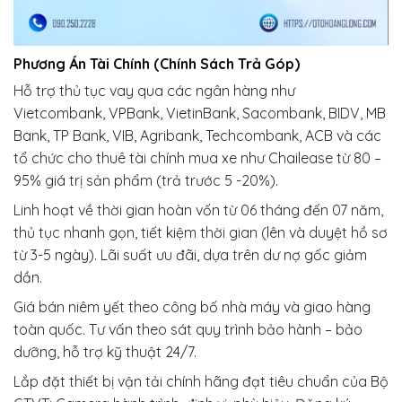
Phương Án Tài Chính (Chính Sách Trả Góp)
Hỗ trợ thủ tục vay qua các ngân hàng như
Vietcombank, VPBank, VietinBank, Sacombank, BIDV, MB
Bank, TP Bank, VIB, Agribank, Techcombank, ACB và các
tổ chức cho thuê tài chính mua xe như Chailease từ 80 –
95% giá trị sản phẩm (trả trước 5 -20%).
Linh hoạt về thời gian hoàn vốn từ 06 tháng đến 07 năm,
thủ tục nhanh gọn, tiết kiệm thời gian (lên và duyệt hồ sơ
từ 3-5 ngày). Lãi suất ưu đãi, dựa trên dư nợ gốc giảm
dần.
Giá bán niêm yết theo công bố nhà máy và giao hàng
toàn quốc. Tư vấn theo sát quy trình bảo hành – bảo
dưỡng, hỗ trợ kỹ thuật 24/7.
Lắp đặt thiết bị vận tải chính hãng đạt tiêu chuẩn của Bộ