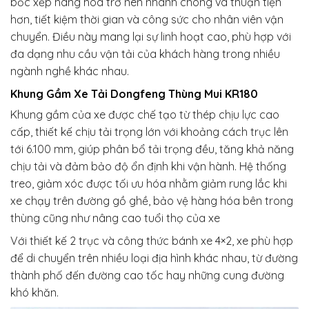
bốc xếp hàng hóa trở nên nhanh chóng và thuận tiện
hơn, tiết kiệm thời gian và công sức cho nhân viên vận
chuyển. Điều này mang lại sự linh hoạt cao, phù hợp với
đa dạng nhu cầu vận tải của khách hàng trong nhiều
ngành nghề khác nhau.
Khung Gầm Xe Tải Dongfeng Thùng Mui KR180
Khung gầm của xe được chế tạo từ thép chịu lực cao
cấp, thiết kế chịu tải trọng lớn với khoảng cách trục lên
tới 6.100 mm, giúp phân bổ tải trọng đều, tăng khả năng
chịu tải và đảm bảo độ ổn định khi vận hành. Hệ thống
treo, giảm xóc được tối ưu hóa nhằm giảm rung lắc khi
xe chạy trên đường gồ ghề, bảo vệ hàng hóa bên trong
thùng cũng như nâng cao tuổi thọ của xe
Với thiết kế 2 trục và công thức bánh xe 4×2, xe phù hợp
để di chuyển trên nhiều loại địa hình khác nhau, từ đường
thành phố đến đường cao tốc hay những cung đường
khó khăn.