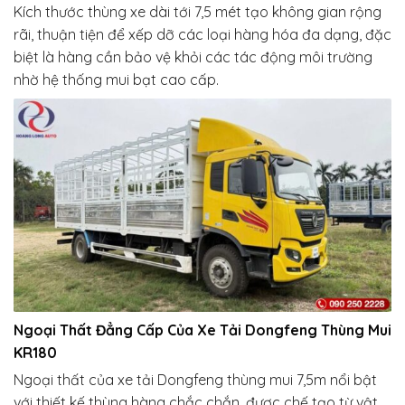
Kích thước thùng xe dài tới 7,5 mét tạo không gian rộng
rãi, thuận tiện để xếp dỡ các loại hàng hóa đa dạng, đặc
biệt là hàng cần bảo vệ khỏi các tác động môi trường
nhờ hệ thống mui bạt cao cấp.
Ngoại Thất Đẳng Cấp Của Xe Tải Dongfeng Thùng Mui
KR180
Ngoại thất của xe tải Dongfeng thùng mui 7,5m nổi bật
với thiết kế thùng hàng chắc chắn, được chế tạo từ vật