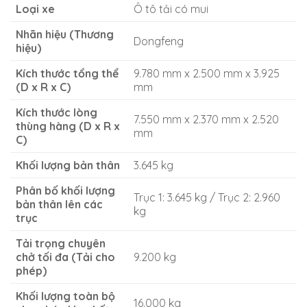
Loại xe
Ô tô tải có mui
Nhãn hiệu (Thương
Dongfeng
hiệu)
Kích thước tổng thể
9.780 mm x 2.500 mm x 3.925
(D x R x C)
mm
Kích thước lòng
7.550 mm x 2.370 mm x 2.520
thùng hàng (D x R x
mm
C)
Khối lượng bản thân
3.645 kg
Phân bố khối lượng
Trục 1: 3.645 kg / Trục 2: 2.960
bản thân lên các
kg
trục
Tải trọng chuyên
chở tối đa (Tải cho
9.200 kg
phép)
Khối lượng toàn bộ
16.000 kg