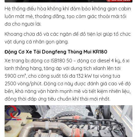
Hệ thống điều hòa không khí đảm bảo không gian cabin
luôn mát mẻ, thoáng đãng, tạo cảm giác thoải mái tối
đa cho người lái.
Khoang chứa đồ và các ngăn để đồ tiện lợi giúp tổ chức
vật dụng cá nhân gọn gàng.
Động Cơ Xe Tải Dongfeng
Thùng Mui KR180
Xe trang bị động cơ ISB180 50 – động cơ diesel 4 kỳ, 6 xi
lanh thẳng hàng, tăng áp với dung tích xilanh lên tới
5900 cm³, cho công suất tối đa 132 kW tại vòng tua
2500 vòng/phút. Động cơ này được đánh giá cao về độ
bền, khả năng vận hành mạnh mẽ và tiết kiệm nhiên liệu,
đồng thời đáp ứng tiêu chuẩn khí thải mới nhất.