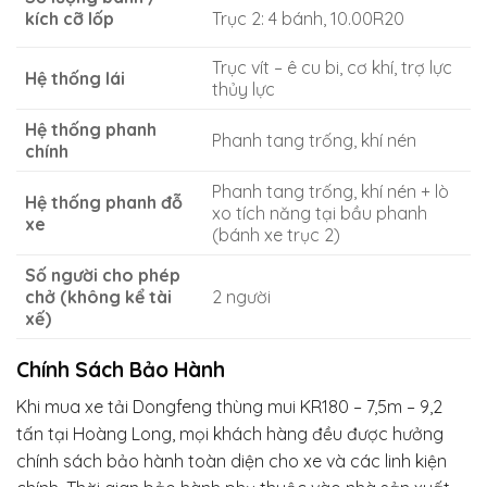
kích cỡ lốp
Trục 2: 4 bánh, 10.00R20
Trục vít – ê cu bi, cơ khí, trợ lực
Hệ thống lái
thủy lực
Hệ thống phanh
Phanh tang trống, khí nén
chính
Phanh tang trống, khí nén + lò
Hệ thống phanh đỗ
xo tích năng tại bầu phanh
xe
(bánh xe trục 2)
Số người cho phép
chở (không kể tài
2 người
xế)
Chính Sách Bảo Hành
Khi mua xe tải Dongfeng thùng mui KR180 – 7,5m – 9,2
tấn tại Hoàng Long, mọi khách hàng đều được hưởng
chính sách bảo hành toàn diện cho xe và các linh kiện