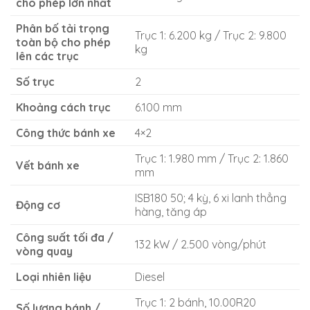
cho phép lớn nhất
Phân bố tải trọng
Trục 1: 6.200 kg / Trục 2: 9.800
toàn bộ cho phép
kg
lên các trục
Số trục
2
Khoảng cách trục
6.100 mm
Công thức bánh xe
4×2
Trục 1: 1.980 mm / Trục 2: 1.860
Vết bánh xe
mm
ISB180 50; 4 kỳ, 6 xi lanh thẳng
Động cơ
hàng, tăng áp
Công suất tối đa /
132 kW / 2.500 vòng/phút
vòng quay
Loại nhiên liệu
Diesel
Trục 1: 2 bánh, 10.00R20
Số lượng bánh /