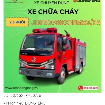
JDF5073GXFPM20/E6
– Nhãn hiệu: DONGFENG