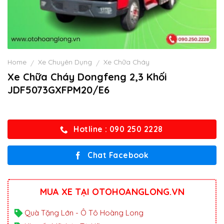
Home
Xe Chuyên Dụng
Xe Chữa Cháy
/
/
Xe Chữa Cháy Dongfeng 2,3 Khối
JDF5073GXFPM20/E6
Hotline : 090 250 2228
Chat Facebook
MUA XE TẠI OTOHOANGLONG.VN
Quà Tặng Lớn - Ô Tô Hoàng Long