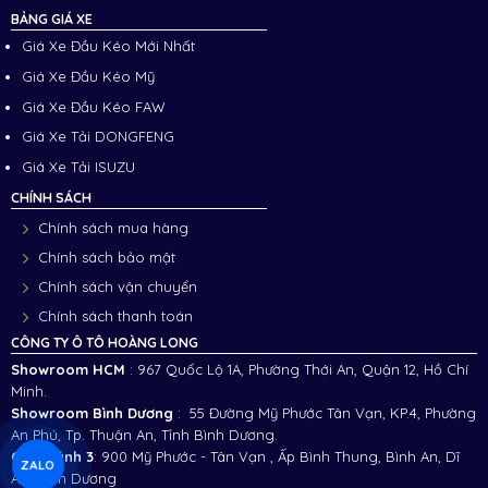
BẢNG GIÁ XE
Giá Xe Đầu Kéo Mới Nhất
Giá Xe Đầu Kéo Mỹ
Giá Xe Đầu Kéo FAW
Giá Xe Tải DONGFENG
Giá Xe Tải ISUZU
CHÍNH SÁCH
Chính sách mua hàng
Chính sách bảo mật
Chính sách vận chuyển
Chính sách thanh toán
CÔNG TY Ô TÔ HOÀNG LONG
Showroom HCM
: 967 Quốc Lộ 1A, Phường Thới An, Quận 12, Hồ Chí
Minh.
Showroom Bình Dương
: 55 Đường Mỹ Phước Tân Vạn, KP.4, Phường
An Phú, Tp. Thuận An, Tỉnh Bình Dương.
Chi nhánh 3
:
900 Mỹ Phước - Tân Vạn , Ấp Bình Thung, Bình An, Dĩ
ZALO
An, Bình Dương