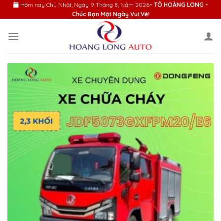
Skip
Hôm nay
Chủ Nhật, Ngày 9 Tháng 8, Năm 2026
- TÔ HOÀNG LONG -
Chúc Bạn Một Ngày Vui Vẻ!
to
content