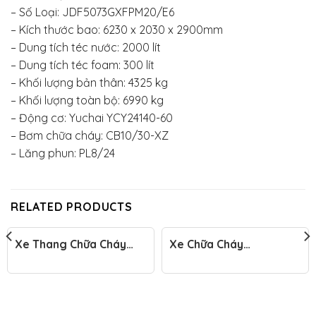
– Số Loại: JDF5073GXFPM20/E6
– Kích thước bao: 6230 x 2030 x 2900mm
– Dung tích téc nước: 2000 lít
– Dung tích téc foam: 300 lít
– Khối lượng bản thân: 4325 kg
– Khối lượng toàn bộ: 6990 kg
– Động cơ: Yuchai YCY24140-60
– Bơm chữa cháy: CB10/30-XZ
– Lăng phun: PL8/24
RELATED PRODUCTS
Xe Thang Chữa Cháy
Xe Chữa Cháy
Cứu Hộ Trên Cao
Dongfeng 6 Khối
Mercedes-Benz 32M –
JDF5154GXFPM60
Sức Mạnh Và Hiệu Quả
Vượt Trội