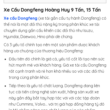
Xe Cẩu Dongfeng Hoàng Huy 9 Tấn, 15 Tấn
Xe cẩu Dongfeng
(xe tải gắn cẩu tự hành Dongfeng) có
thể nói là một đối thủ nặng ký trong phân khúc xe tải
chuyên dụng gắn cẩu khiến các đối thủ như Isuzu,
Hyundai, Daewoo, Hino phải dè chừng.
Có 3 yếu tố chính tạo nên một sản phẩm được khách
hàng ưa chuộng của thương hiệu Dongfeng:
Đầu tiên đó chính là giá cả, yếu tố cốt lõi tạo nên sức
hút mạnh mẽ với khách hàng. Giá xe tải cẩu Dongfeng
rất cạnh tranh và rẻ hơn khá nhiều so với các đối thủ
trong cùng phân khúc.
Tiếp theo là yếu tố chất lượng. Dongfeng đang liên
tục cải tiến công nghệ sản xuất, hãng sản xuất xe
này gần đây bắt tay hợp tác với với các tập đoàn
như Cummins, Volvo… với trị giá hợp đồng hàng tỷ đô