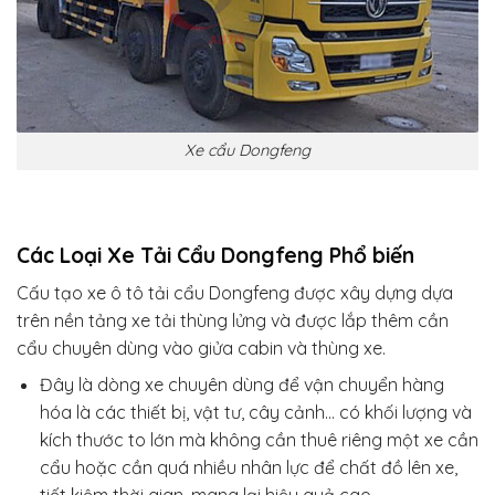
Xe cẩu Dongfeng
Các Loại Xe Tải Cẩu Dongfeng Phổ biến
Cấu tạo xe ô tô tải cẩu Dongfeng được xây dựng dựa
trên nền tảng xe tải thùng lửng và được lắp thêm cần
cẩu chuyên dùng vào giửa cabin và thùng xe.
Đây là dòng xe chuyên dùng để vận chuyển hàng
hóa là các thiết bị, vật tư, cây cảnh… có khối lượng và
kích thước to lớn mà không cần thuê riêng một xe cần
cẩu hoặc cần quá nhiều nhân lực để chất đồ lên xe,
tiết kiệm thời gian, mang lại hiệu quả cao.