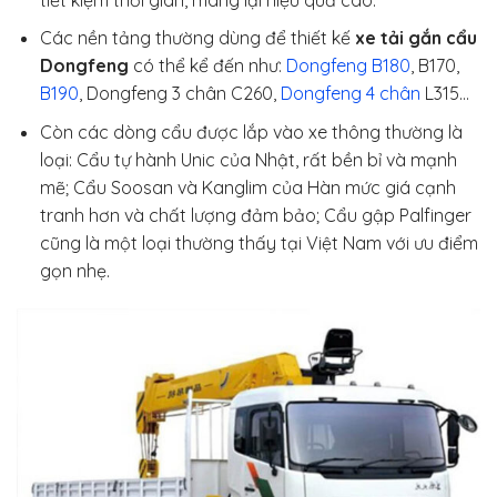
Các nền tảng thường dùng để thiết kế
xe tải gắn cẩu
Dongfeng
có thể kể đến như:
Dongfeng B180
, B170,
B190
, Dongfeng 3 chân C260,
Dongfeng 4 chân
L315…
Còn các dòng cẩu được lắp vào xe thông thường là
loại: Cẩu tự hành Unic của Nhật, rất bền bỉ và mạnh
mẽ; Cẩu Soosan và Kanglim của Hàn mức giá cạnh
tranh hơn và chất lượng đảm bảo; Cẩu gập Palfinger
cũng là một loại thường thấy tại Việt Nam với ưu điểm
gọn nhẹ.