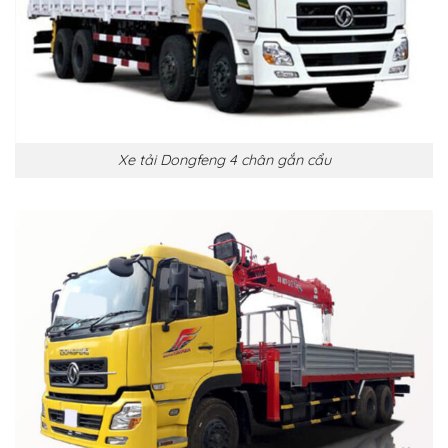
Xe tải Dongfeng 4 chân gắn cẩu