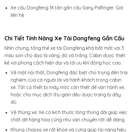
Xe cẩu Dongfeng 14 tấn gắn cẩu Sany Palfinger: Giá
liên hệ
Chi Tiết Tính Năng Xe Tải Dongfeng Gắn Cẩu
Nhìn chung, tổng thể xe tải Dongfeng khá bắt mắt với 3
màu sơn chủ đạo là vàng, đỏ và trắng. Cabin được thiết
kế với phong cách hiện đại và tối ưu khí động học cao.
Về mặt nội thất, Dongfeng đặc biệt chú trọng đến trải
nghiệm của cả người lái và hành khách trong cabin
xe. Tất cả thiết bị máy móc cần thiết để vận hành xe,
hoặc cho mục đích thư giản đều được trang bị đầy
đủ.
Về thùng xe: Xe có kích thước lòng thùng dài giúp việc
chất dỡ hàng hóa cũng như vận chuyển rất dễ dàng.
Khung chassis xe rất khỏe và cứng giúp tải nặng hiệu