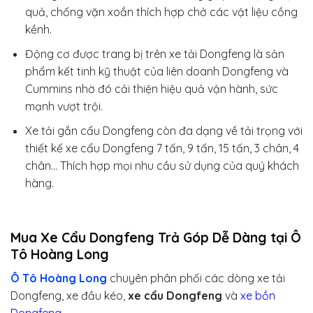
quả, chống vặn xoắn thích hợp chở các vật liệu cồng
kềnh.
Động cơ được trang bị trên xe tải Dongfeng là sản
phẩm kết tinh kỹ thuật của liên doanh Dongfeng và
Cummins nhờ đó cải thiện hiệu quả vận hành, sức
mạnh vượt trội.
Xe tải gắn cẩu Dongfeng còn đa dạng về tải trọng với
thiết kế xe cẩu Dongfeng 7 tấn, 9 tấn, 15 tấn, 3 chân, 4
chân… Thích hợp mọi nhu cầu sử dụng của quý khách
hàng.
Mua Xe Cẩu Dongfeng Trả Góp Dễ Dàng tại Ô
Tô Hoàng Long
Ô Tô Hoàng Long
chuyên phân phối các dòng xe tải
Dongfeng, xe đầu kéo,
xe cẩu Dongfeng
và
xe bồn
Dongfeng
.