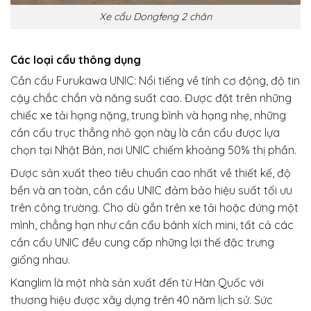
Xe cẩu Dongfeng 2 chân
Các loại cẩu thông dụng
Cần cẩu Furukawa UNIC: Nổi tiếng về tính cơ động, độ tin
cậy chắc chắn và năng suất cao. Được đặt trên những
chiếc xe tải hạng nặng, trung bình và hạng nhẹ, những
cần cẩu trục thẳng nhỏ gọn này là cần cẩu được lựa
chọn tại Nhật Bản, nơi UNIC chiếm khoảng 50% thị phần.
Được sản xuất theo tiêu chuẩn cao nhất về thiết kế, độ
bền và an toàn, cần cẩu UNIC đảm bảo hiệu suất tối ưu
trên công trường. Cho dù gắn trên xe tải hoặc đứng một
mình, chẳng hạn như cần cẩu bánh xích mini, tất cả các
cần cẩu UNIC đều cung cấp những lợi thế đặc trưng
giống nhau.
Kanglim là một nhà sản xuất đến từ Hàn Quốc với
thương hiệu được xây dựng trên 40 năm lịch sử. Sức