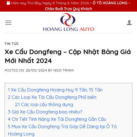
Skip
Hôm nay
Thứ Bảy, Ngày 8 Tháng 8, Năm 2026
- Ô TÔ HOÀNG LONG -
Chào Buổi Trưa Quý Khách
to
content
TIN TỨC
Xe Cẩu Dongfeng – Cập Nhật Bảng Giá
Mới Nhất 2024
POSTED ON
20/05/2024
BY
NGO TRINH
1
Xe Cẩu Dongfeng Hoàng Huy 9 Tấn, 15 Tấn
2
Các Loại Xe Tải Cẩu Dongfeng Phổ biến
2.1
Các loại cẩu thông dụng
3
Giá Xe Cẩu Dongfeng bao nhiêu?
4
Chi Tiết Tính Năng Xe Tải Dongfeng Gắn Cẩu
5
Mua Xe Cẩu Dongfeng Trả Góp Dễ Dàng tại Ô Tô
Hoàng Long