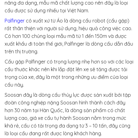
nâng đa dạng, mẫu mã chất lượng cao nên đây là loại
cẩu được sử dụng nhiều tại Việt Nam.
Palfinger
có xuất xứ từ Áo là dòng cẩu robot (cẩu gập)
rất thân thiện với người sử dụng, hiệu quả công việc cao.
Có hơn 100 chủng loại mẫu mã từ 1 đến 150m và được
xuất khẩu đi toàn thế giới, Palfinger là dòng cẩu dẫn đầu
trên thị trường.
Cẩu gập Palfinger có trọng lượng nhẹ hơn so với các loại
cẩu thước khác nên khi lắp đặt lên xe sẽ tăng được tải
trọng của xe, đây là một trong những ưu điểm của loại
cẩu này.
Soosan đây là dòng cẩu thủy lực được sản xuất bởi tập
đoàn công nghiệp nặng Soosan hình thành cách đây
hơn 30 năm tại Hàn Quốc, là dòng sản phẩm có chất
lượng cao, giá xe cẩu tự hành Soosan nằm trong mức
khá rẻ, cẩu có tải trọng đa dạng từ 3 – 10 tấn, đây cũng
là loại cẩu đang rất được lòng khách hàng.