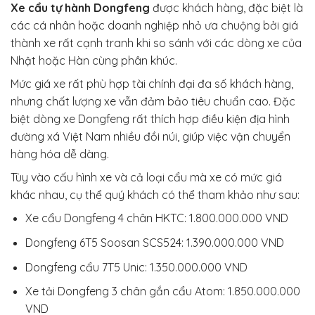
Xe cẩu tự hành Dongfeng
được khách hàng, đặc biệt là
các cá nhân hoặc doanh nghiệp nhỏ ưa chuộng bởi giá
thành xe rất cạnh tranh khi so sánh với các dòng xe của
Nhật hoặc Hàn cùng phân khúc.
Mức giá xe rất phù hợp tài chính đại đa số khách hàng,
nhưng chất lượng xe vẫn đảm bảo tiêu chuẩn cao. Đặc
biệt dòng xe Dongfeng rất thích hợp điều kiện địa hình
đường xá Việt Nam nhiều đồi núi, giúp việc vận chuyển
hàng hóa dễ dàng.
Tùy vào cấu hình xe và cả loại cẩu mà xe có mức giá
khác nhau, cụ thể quý khách có thể tham khảo như sau:
Xe cẩu Dongfeng 4 chân HKTC: 1.800.000.000 VND
Dongfeng 6T5 Soosan SCS524: 1.390.000.000 VND
Dongfeng cẩu 7T5 Unic: 1.350.000.000 VND
Xe tải Dongfeng 3 chân gắn cẩu Atom: 1.850.000.000
VND