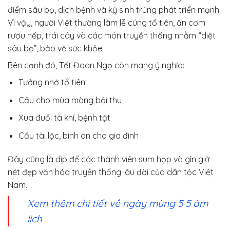
điểm sâu bọ, dịch bệnh và ký sinh trùng phát triển mạnh.
Vì vậy, người Việt thường làm lễ cúng tổ tiên, ăn cơm
rượu nếp, trái cây và các món truyền thống nhằm “diệt
sâu bọ”, bảo vệ sức khỏe.
Bên cạnh đó, Tết Đoan Ngọ còn mang ý nghĩa:
Tưởng nhớ tổ tiên
Cầu cho mùa màng bội thu
Xua đuổi tà khí, bệnh tật
Cầu tài lộc, bình an cho gia đình
Đây cũng là dịp để các thành viên sum họp và gìn giữ
nét đẹp văn hóa truyền thống lâu đời của dân tộc Việt
Nam.
Xem thêm chi tiết về ngày mùng 5 5 âm
lịch