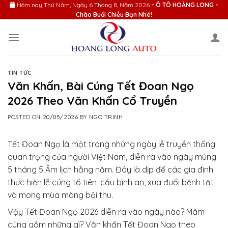
Skip
Hôm nay
Thứ Năm, Ngày 6 Tháng 8, Năm 2026
- Ô TÔ HOÀNG LONG -
Chào Buổi Chiều Bạn Nhé!
to
content
TIN TỨC
Văn Khấn, Bài Cúng Tết Đoan Ngọ
2026 Theo Văn Khấn Cổ Truyền
POSTED ON
20/05/2026
BY
NGO TRINH
Tết Đoan Ngọ là một trong những ngày lễ truyền thống
quan trọng của người Việt Nam, diễn ra vào ngày mùng
5 tháng 5 Âm lịch hằng năm. Đây là dịp để các gia đình
thực hiện lễ cúng tổ tiên, cầu bình an, xua đuổi bệnh tật
và mong mùa màng bội thu.
Vậy Tết Đoan Ngọ 2026 diễn ra vào ngày nào? Mâm
cúng gồm những gì? Văn khấn Tết Đoan Ngọ theo