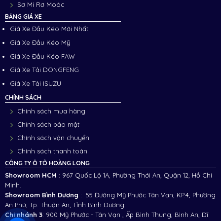
Sơ Mi Rơ Moóc
BẢNG GIÁ XE
Giá Xe Đầu Kéo Mới Nhất
Giá Xe Đầu Kéo Mỹ
Giá Xe Đầu Kéo FAW
Giá Xe Tải DONGFENG
Giá Xe Tải ISUZU
CHÍNH SÁCH
Chính sách mua hàng
Chính sách bảo mật
Chính sách vận chuyển
Chính sách thanh toán
CÔNG TY Ô TÔ HOÀNG LONG
Showroom HCM
: 967 Quốc Lộ 1A, Phường Thới An, Quận 12, Hồ Chí
Minh.
Showroom Bình Dương
: 55 Đường Mỹ Phước Tân Vạn, KP.4, Phường
An Phú, Tp. Thuận An, Tỉnh Bình Dương.
Chi nhánh 3
:
900 Mỹ Phước - Tân Vạn , Ấp Bình Thung, Bình An, Dĩ