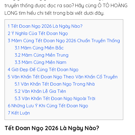
truyền thống được đọc ra sao? Hãy cùng Ô TÔ HOÀNG
LONG tìm hiểu chi tiết trong bài viết dưới đây.
1
Tết Đoan Ngọ 2026 Là Ngày Nào?
2
Ý Nghĩa Của Tết Đoan Ngọ
3
Mâm Cúng Tết Đoan Ngọ 2026 Chuẩn Truyền Thống
3.1
Mâm Cúng Miền Bắc
3.2
Mâm Cúng Miền Trung
3.3
Mâm Cúng Miền Nam
4
Giờ Đẹp Để Cúng Tết Đoan Ngọ
5
Văn Khấn Tết Đoan Ngọ Theo Văn Khấn Cổ Truyền
5.1
Văn Khấn Tết Đoan Ngọ Trong Nhà
5.2
Văn Khấn Lễ Gia Tiên
5.3
Văn Khấn Tết Đoan Ngọ Ngoài Trời
6
Những Lưu Ý Khi Cúng Tết Đoan Ngọ
7
Kết Luận
Tết Đoan Ngọ 2026 Là Ngày Nào?