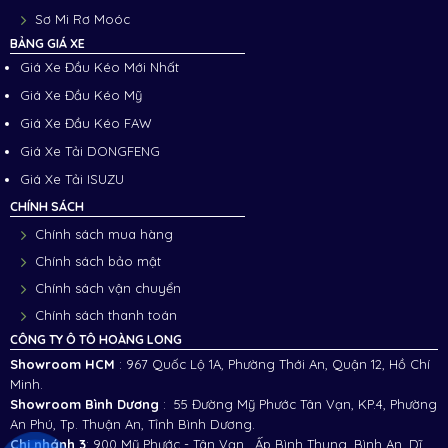
Sơ Mi Rơ Moóc
BẢNG GIÁ XE
Giá Xe Đầu Kéo Mới Nhất
Giá Xe Đầu Kéo Mỹ
Giá Xe Đầu Kéo FAW
Giá Xe Tải DONGFENG
Giá Xe Tải ISUZU
CHÍNH SÁCH
Chính sách mua hàng
Chính sách bảo mật
Chính sách vận chuyển
Chính sách thanh toán
CÔNG TY Ô TÔ HOÀNG LONG
Showroom HCM
: 967 Quốc Lộ 1A, Phường Thới An, Quận 12, Hồ Chí
Minh.
Showroom Bình Dương
: 55 Đường Mỹ Phước Tân Vạn, KP.4, Phường
An Phú, Tp. Thuận An, Tỉnh Bình Dương.
Chi nhánh 3
:
900 Mỹ Phước - Tân Vạn , Ấp Bình Thung, Bình An, Dĩ