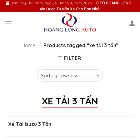
Skip
Hôm nay
Thứ Năm, Ngày 6 Tháng 8, Năm 2026
- Ô TÔ HOÀNG LONG -
Xin Được Tư Vấn Xe Cho Bạn Nhé!
to
content
Home
Products tagged “xe tải 3 tấn”
/
FILTER
XE TẢI 3 TẤN
Xe Tải Isuzu 3 Tấn