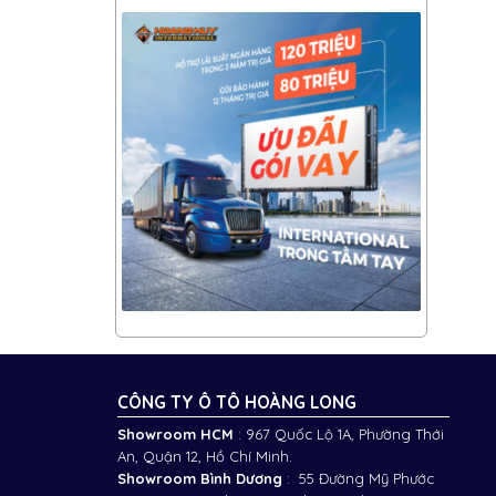
CÔNG TY Ô TÔ HOÀNG LONG
Showroom HCM
: 967 Quốc Lộ 1A, Phường Thới
An, Quận 12, Hồ Chí Minh.
Showroom Bình Dương
: 55 Đường Mỹ Phước