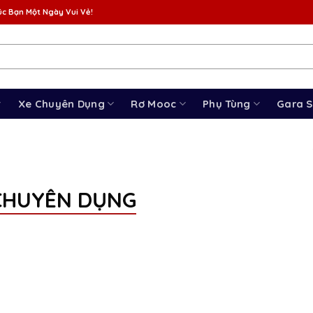
c Bạn Một Ngày Vui Vẻ!
Xe Chuyên Dụng
Rơ Mooc
Phụ Tùng
Gara 
CHUYÊN DỤNG