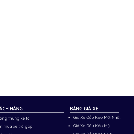
ÁCH HÀNG
BẢNG GIÁ XE
Giá Xe Đầu Kéo Mới Nhất
đóng thùng xe tải
Giá Xe Đầu Kéo Mỹ
n mua xe trả góp
Giá Xe Đầu Kéo FAW