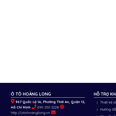
Ô TÔ HOÀNG LONG
HỖ TRỢ KH
967 Quốc Lộ 1A, Phường Thới An, Quận 12,
Thiết kế 
Hồ Chí Minh
090 250 2228
Hướng dẫ
http://otohoanglong.vn