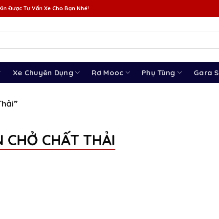
Xin Được Tư Vấn Xe Cho Bạn Nhé!
Xe Chuyên Dụng
Rơ Mooc
Phụ Tùng
Gara 
hải”
N CHỞ CHẤT THẢI