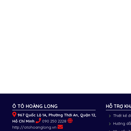
Ô TÔ HOÀNG LONG
HỖ TRỢ KH
967 Quốc Lộ 1A, Phường Thới An, Quận 12,
Thiết kế 
Hồ Chí Minh
090 250 2228
Hướng dẫ
http://otohoanglong.vn