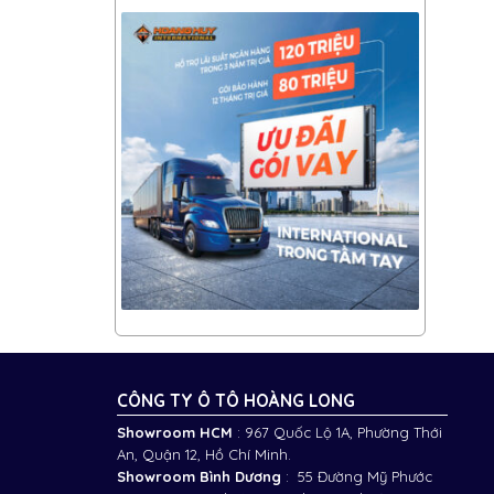
CÔNG TY Ô TÔ HOÀNG LONG
Showroom HCM
: 967 Quốc Lộ 1A, Phường Thới
An, Quận 12, Hồ Chí Minh.
Showroom Bình Dương
: 55 Đường Mỹ Phước