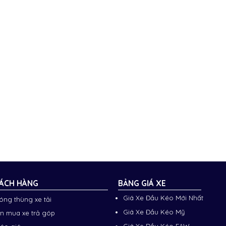
ÁCH HÀNG
BẢNG GIÁ XE
Giá Xe Đầu Kéo Mới Nhất
đóng thùng xe tải
Giá Xe Đầu Kéo Mỹ
n mua xe trả góp
Giá Xe Đầu Kéo FAW