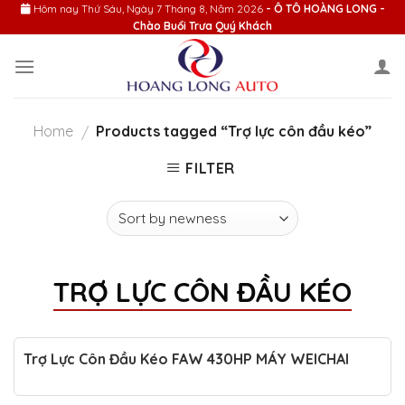
Skip
Hôm nay
Thứ Sáu, Ngày 7 Tháng 8, Năm 2026
- Ô TÔ HOÀNG LONG -
Chào Buổi Trưa Quý Khách
to
content
Home
Products tagged “Trợ lực côn đầu kéo”
/
FILTER
TRỢ LỰC CÔN ĐẦU KÉO
Trợ Lực Côn Đầu Kéo FAW 430HP MÁY WEICHAI