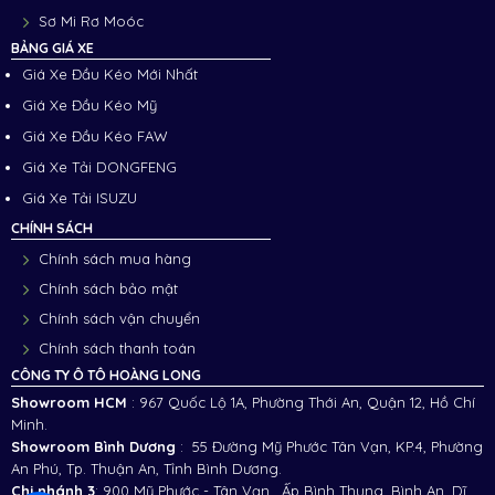
Sơ Mi Rơ Moóc
BẢNG GIÁ XE
Giá Xe Đầu Kéo Mới Nhất
Giá Xe Đầu Kéo Mỹ
Giá Xe Đầu Kéo FAW
Giá Xe Tải DONGFENG
Giá Xe Tải ISUZU
CHÍNH SÁCH
Chính sách mua hàng
Chính sách bảo mật
Chính sách vận chuyển
Chính sách thanh toán
CÔNG TY Ô TÔ HOÀNG LONG
Showroom HCM
: 967 Quốc Lộ 1A, Phường Thới An, Quận 12, Hồ Chí
Minh.
Showroom Bình Dương
: 55 Đường Mỹ Phước Tân Vạn, KP.4, Phường
An Phú, Tp. Thuận An, Tỉnh Bình Dương.
Chi nhánh 3
:
900 Mỹ Phước - Tân Vạn , Ấp Bình Thung, Bình An, Dĩ