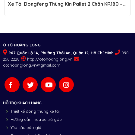
Xe Tải Dongfeng Thùng Kín Pallet 2 Chân KR180 –
9,9M – Tải Trọng Lớn, Thiết Kế Hiện Đại
Ô TÔ HOÀNG LONG
967 Quốc Lộ 1A, Phường Thới An, Quận 12, Hồ Chí Minh
090
250 2228
http://otohoanglong.vn
otohoanglong.vn@gmail.com
HỖ TRỢ KHÁCH HÀNG
Thiết kế đóng thùng xe tải
Hướng dẫn mua xe trả góp
Yêu cầu báo giá