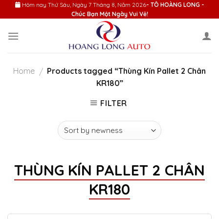
Skip
Hôm nay
Thứ Sáu, Ngày 7 Tháng 8, Năm 2026
- TÔ HOÀNG LONG -
Chúc Bạn Một Ngày Vui Vẻ!
to
content
Home
Products tagged “Thùng Kín Pallet 2 Chân
/
KR180”
FILTER
THÙNG KÍN PALLET 2 CHÂN
KR180