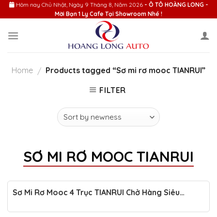
Skip
Hôm nay
Chủ Nhật, Ngày 9 Tháng 8, Năm 2026
- Ô TÔ HOÀNG LONG -
Mời Bạn 1 Ly Cafe Tại Showroom Nhé !
to
content
Home
Products tagged “Sơ mi rơ mooc TIANRUI”
/
FILTER
SƠ MI RƠ MOOC TIANRUI
Sơ Mi Rơ Mooc 4 Trục TIANRUI Chở Hàng Siêu
Trường, Siêu Trọng