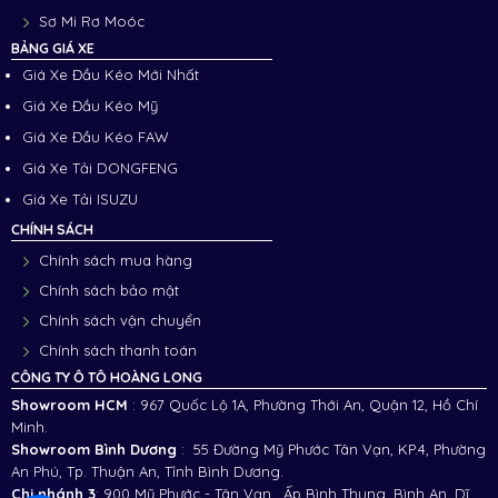
Sơ Mi Rơ Moóc
BẢNG GIÁ XE
Giá Xe Đầu Kéo Mới Nhất
Giá Xe Đầu Kéo Mỹ
Giá Xe Đầu Kéo FAW
Giá Xe Tải DONGFENG
Giá Xe Tải ISUZU
CHÍNH SÁCH
Chính sách mua hàng
Chính sách bảo mật
Chính sách vận chuyển
Chính sách thanh toán
CÔNG TY Ô TÔ HOÀNG LONG
Showroom HCM
: 967 Quốc Lộ 1A, Phường Thới An, Quận 12, Hồ Chí
Minh.
Showroom Bình Dương
: 55 Đường Mỹ Phước Tân Vạn, KP.4, Phường
An Phú, Tp. Thuận An, Tỉnh Bình Dương.
Chi nhánh 3
:
900 Mỹ Phước - Tân Vạn , Ấp Bình Thung, Bình An, Dĩ