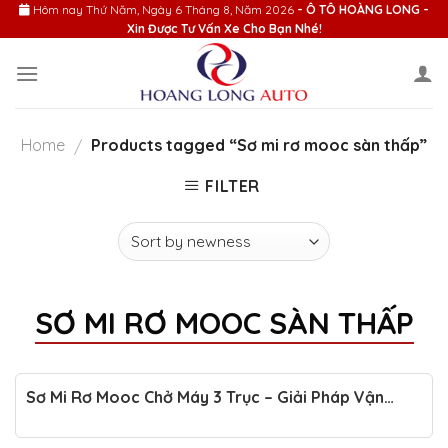
Skip
Hôm nay
Thứ Năm, Ngày 6 Tháng 8, Năm 2026
- Ô TÔ HOÀNG LONG -
Xin Được Tư Vấn Xe Cho Bạn Nhé!
to
content
Home
Products tagged “Sơ mi rơ mooc sàn thấp”
/
FILTER
SƠ MI RƠ MOOC SÀN THẤP
Sơ Mi Rơ Mooc Chở Máy 3 Trục – Giải Pháp Vận
Chuyển Tiện Lợi Và Tiết Kiệm Chi Phí