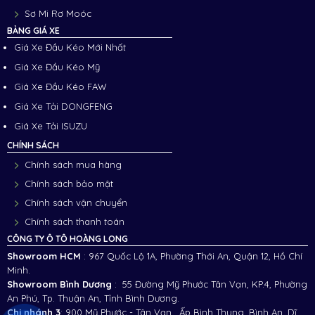
Sơ Mi Rơ Moóc
BẢNG GIÁ XE
Giá Xe Đầu Kéo Mới Nhất
Giá Xe Đầu Kéo Mỹ
Giá Xe Đầu Kéo FAW
Giá Xe Tải DONGFENG
Giá Xe Tải ISUZU
CHÍNH SÁCH
Chính sách mua hàng
Chính sách bảo mật
Chính sách vận chuyển
Chính sách thanh toán
CÔNG TY Ô TÔ HOÀNG LONG
Showroom HCM
: 967 Quốc Lộ 1A, Phường Thới An, Quận 12, Hồ Chí
Minh.
Showroom Bình Dương
: 55 Đường Mỹ Phước Tân Vạn, KP.4, Phường
An Phú, Tp. Thuận An, Tỉnh Bình Dương.
Chi nhánh 3
:
900 Mỹ Phước - Tân Vạn , Ấp Bình Thung, Bình An, Dĩ