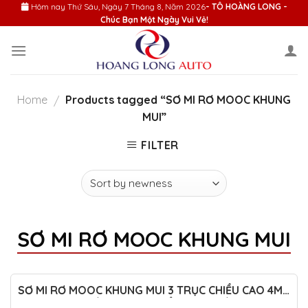
Skip
Hôm nay
Thứ Sáu, Ngày 7 Tháng 8, Năm 2026
- TÔ HOÀNG LONG -
Chúc Bạn Một Ngày Vui Vẻ!
to
content
Home
Products tagged “SƠ MI RƠ MOOC KHUNG
/
MUI”
FILTER
SƠ MI RƠ MOOC KHUNG MUI
SƠ MI RƠ MOOC KHUNG MUI 3 TRỤC CHIỀU CAO 4M
XÁC NẶNG 9 TẤN – TIÊU CHUẨN MỚI NHẤT VIỆT NAM