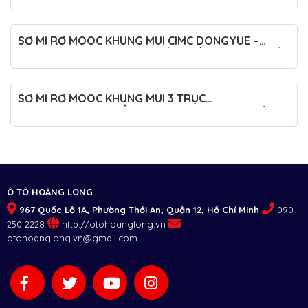
SƠ MI RƠ MOOC KHUNG MUI CIMC DONGYUE –
MODEL 2025 XÁC NẶNG 7 TẤN CHIỀU CAO 4M – SỐ
LƯỢNG CÓ HẠN
SƠ MI RƠ MOOC KHUNG MUI 3 TRỤC
XINHONGDONG CHIỀU CAO 4M MODEL 2025 XÁC
NẶNG 7 TẤN
Ô TÔ HOÀNG LONG
967 Quốc Lộ 1A, Phường Thới An, Quận 12, Hồ Chí Minh
090
250 2228
http://otohoanglong.vn
otohoanglong.vn@gmail.com