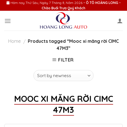
Skip
Hôm nay
Thứ Sáu, Ngày 7 Tháng 8, Năm 2026
- Ô TÔ HOÀNG LONG -
Chào Buổi Trưa Quý Khách
to
content
Home
Products tagged “Mooc xi măng rời CIMC
/
47M3”
FILTER
MOOC XI MĂNG RỜI CIMC
47M3