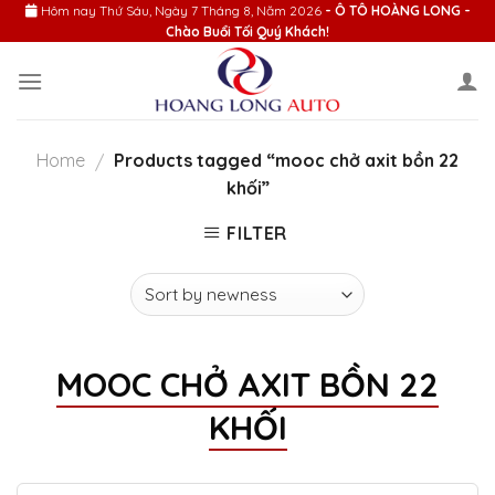
Skip
Hôm nay
Thứ Sáu, Ngày 7 Tháng 8, Năm 2026
- Ô TÔ HOÀNG LONG -
Chào Buổi Tối Quý Khách!
to
content
Home
Products tagged “mooc chở axit bồn 22
/
khối”
FILTER
MOOC CHỞ AXIT BỒN 22
KHỐI