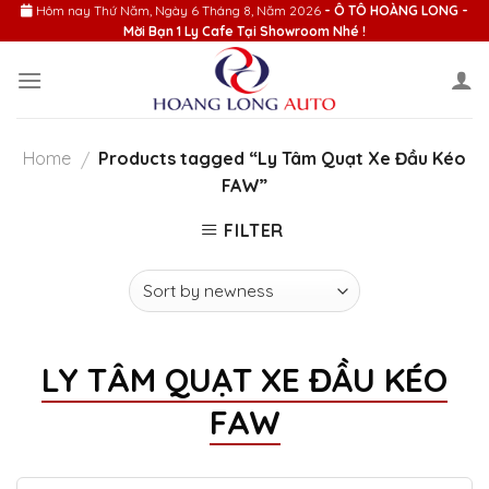
Skip
Hôm nay
Thứ Năm, Ngày 6 Tháng 8, Năm 2026
- Ô TÔ HOÀNG LONG -
Mời Bạn 1 Ly Cafe Tại Showroom Nhé !
to
content
Home
Products tagged “Ly Tâm Quạt Xe Đầu Kéo
/
FAW”
FILTER
LY TÂM QUẠT XE ĐẦU KÉO
FAW