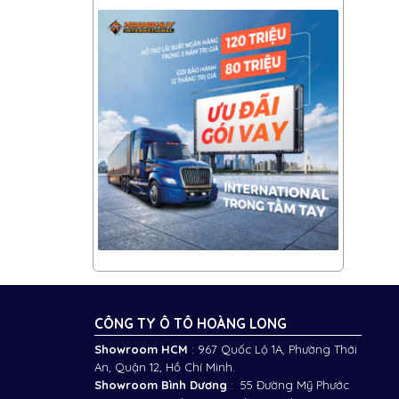
CÔNG TY Ô TÔ HOÀNG LONG
Showroom HCM
: 967 Quốc Lộ 1A, Phường Thới
An, Quận 12, Hồ Chí Minh.
Showroom Bình Dương
: 55 Đường Mỹ Phước