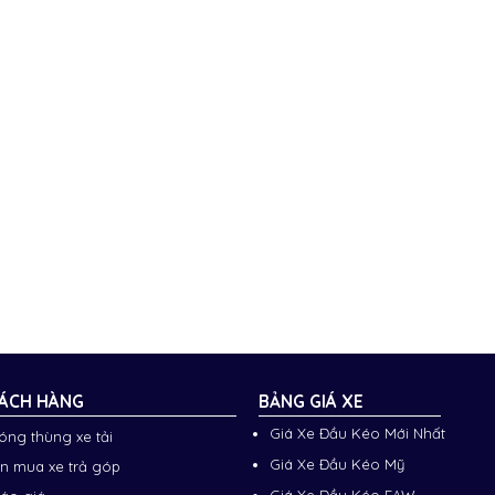
ÁCH HÀNG
BẢNG GIÁ XE
Giá Xe Đầu Kéo Mới Nhất
đóng thùng xe tải
Giá Xe Đầu Kéo Mỹ
n mua xe trả góp
Giá Xe Đầu Kéo FAW