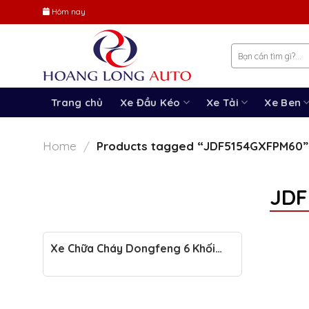
Skip
Hôm nay
to
content
Trang chủ
Xe Đầu Kéo
Xe Tải
Xe Ben
Home
Products tagged “JDF5154GXFPM60”
/
JDF
Xe Chữa Cháy Dongfeng 6 Khối
JDF5154GXFPM60