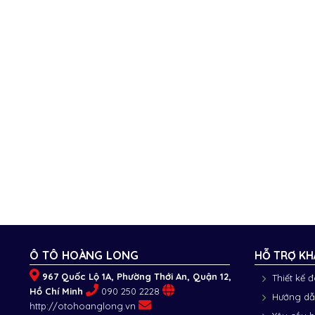
Ô TÔ HOÀNG LONG
HỖ TRỢ KH
967 Quốc Lộ 1A, Phường Thới An, Quận 12,
Thiết kế 
Hồ Chí Minh
090 250 2228
Hướng dẫ
http://otohoanglong.vn