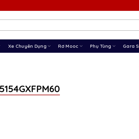
Xe Chuyên Dụng
Rơ Mooc
Phụ Tùng
Gara 
5154GXFPM60