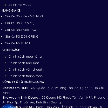
Sơ Mi Rơ Moóc
BẢNG GIÁ XE
Giá Xe Đầu Kéo Mới Nhất
Giá Xe Đầu Kéo Mỹ
Giá Xe Đầu Kéo FAW
Giá Xe Tải DONGFENG
Giá Xe Tải ISUZU
CHÍNH SÁCH
Chính sách mua hàng
Chính sách bảo mật
Chính sách vận chuyển
Chính sách thanh toán
CÔNG TY Ô TÔ HOÀNG LONG
Showroom HCM
: 967 Quốc Lộ 1A, Phường Thới An, Quận 12, Hồ Chí
Minh.
Showroom Bình Dương
: 55 Đường Mỹ Phước Tân Vạn, KP.4, Phường
An Phú, Tp. Thuận An, Tỉnh Bình Dương.
Chi nhánh 3
:
900 Mỹ Phước - Tân Vạn , Ấp Bình Thung, Bình An, Dĩ