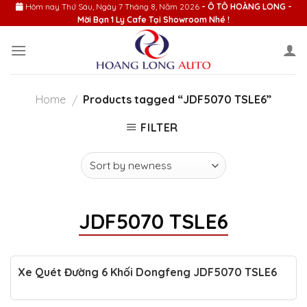
Skip
Hôm nay
Thứ Sáu, Ngày 7 Tháng 8, Năm 2026
- Ô TÔ HOÀNG LONG -
Mời Bạn 1 Ly Cafe Tại Showroom Nhé !
to
content
Home
Products tagged “JDF5070 TSLE6”
/
FILTER
JDF5070 TSLE6
Xe Quét Đường 6 Khối Dongfeng JDF5070 TSLE6