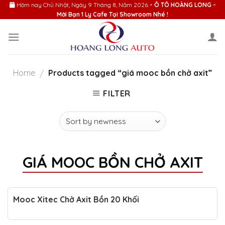
Skip
Hôm nay
Chủ Nhật, Ngày 9 Tháng 8, Năm 2026
- Ô TÔ HOÀNG LONG -
Mời Bạn 1 Ly Cafe Tại Showroom Nhé !
to
content
Home
Products tagged “giá mooc bồn chở axit”
/
FILTER
GIÁ MOOC BỒN CHỞ AXIT
Mooc Xitec Chở Axit Bồn 20 Khối