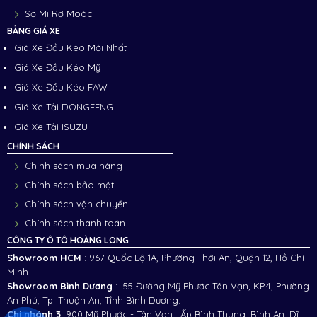
Sơ Mi Rơ Moóc
BẢNG GIÁ XE
Giá Xe Đầu Kéo Mới Nhất
Giá Xe Đầu Kéo Mỹ
Giá Xe Đầu Kéo FAW
Giá Xe Tải DONGFENG
Giá Xe Tải ISUZU
CHÍNH SÁCH
Chính sách mua hàng
Chính sách bảo mật
Chính sách vận chuyển
Chính sách thanh toán
CÔNG TY Ô TÔ HOÀNG LONG
Showroom HCM
: 967 Quốc Lộ 1A, Phường Thới An, Quận 12, Hồ Chí
Minh.
Showroom Bình Dương
: 55 Đường Mỹ Phước Tân Vạn, KP.4, Phường
An Phú, Tp. Thuận An, Tỉnh Bình Dương.
Chi nhánh 3
:
900 Mỹ Phước - Tân Vạn , Ấp Bình Thung, Bình An, Dĩ