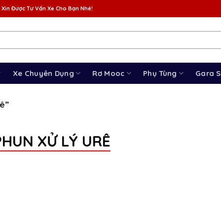
 Xin Được Tư Vấn Xe Cho Bạn Nhé!
Xe Chuyên Dụng
Rơ Mooc
Phụ Tùng
Gara 
ê”
HUN XỬ LÝ URÊ