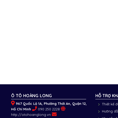
Ô TÔ HOÀNG LONG
HỖ TRỢ KH
967 Quốc Lộ 1A, Phường Thới An, Quận 12,
Thiết kế 
Hồ Chí Minh
090 250 2228
Hướng dẫ
http://otohoanglong.vn