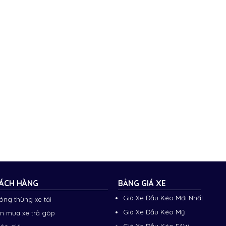
ÁCH HÀNG
BẢNG GIÁ XE
Giá Xe Đầu Kéo Mới Nhất
đóng thùng xe tải
Giá Xe Đầu Kéo Mỹ
n mua xe trả góp
Giá Xe Đầu Kéo FAW