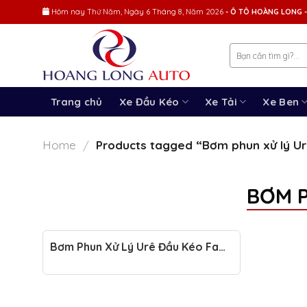
Skip
Hôm nay
Thứ Năm, Ngày 6 Tháng 8, Năm 2026
- Ô TÔ HOÀNG LONG -
to
content
Trang chủ
Xe Đầu Kéo
Xe Tải
Xe Ben
Home
Products tagged “Bơm phun xử lý Ur
/
BƠM P
Bơm Phun Xử Lý Urê Đầu Kéo Faw
430HP