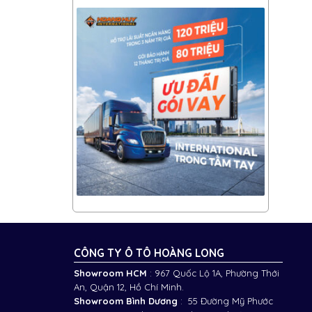
CÔNG TY Ô TÔ HOÀNG LONG
Showroom HCM
: 967 Quốc Lộ 1A, Phường Thới
An, Quận 12, Hồ Chí Minh.
Showroom Bình Dương
: 55 Đường Mỹ Phước