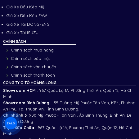
Giá Xe Đầu Kéo Mỹ
Giá Xe Đầu Kéo FAW
Giá Xe Tải DONGFENG
Giá Xe Tải ISUZU
CHÍNH SÁCH
Chính sách mua hàng
Chính sách bảo mật
Chính sách vận chuyển
Chính sách thanh toán
CÔNG TY Ô TÔ HOÀNG LONG
Showroom HCM
: 967 Quốc Lộ 1A, Phường Thới An, Quận 12, Hồ Chí
Minh.
Showroom Bình Dương
: 55 Đường Mỹ Phước Tân Vạn, KP.4, Phường
An Phú, Tp. Thuận An, Tỉnh Bình Dương.
Chi nhánh 3
:
900 Mỹ Phước - Tân Vạn , Ấp Bình Thung, Bình An, Dĩ
An, Bình Dương
ZALO
Trạm Sữa Chữa
: 967 Quốc Lộ 1A, Phường Thới An, Quận 12, Hồ Chí
Minh.