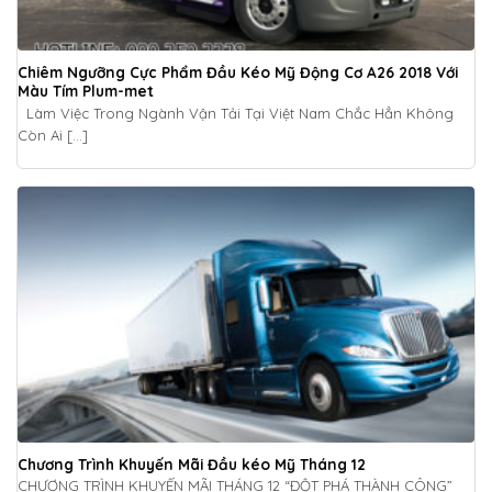
Chiêm Ngưỡng Cực Phẩm Đầu Kéo Mỹ Động Cơ A26 2018 Với
Màu Tím Plum-met
Làm Việc Trong Ngành Vận Tải Tại Việt Nam Chắc Hẳn Không
Còn Ai [...]
Chương Trình Khuyến Mãi Đầu kéo Mỹ Tháng 12
CHƯƠNG TRÌNH KHUYẾN MÃI THÁNG 12 “ĐỘT PHÁ THÀNH CÔNG”