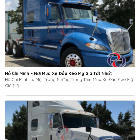
Hồ Chí Minh – Nơi Mua Xe Đầu Kéo Mỹ Giá Tốt Nhất
Hồ Chí Minh Là Một Trong Những Trung Tâm Mua Xe Đầu Kéo Mỹ
Giá [...]