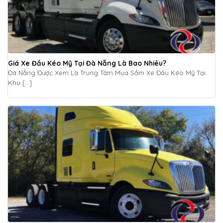
Giá Xe Đầu Kéo Mỹ Tại Đà Nẵng Là Bao Nhiêu?
Đà Nẵng Được Xem Là Trung Tâm Mua Sắm Xe Đầu Kéo Mỹ Tại
Khu [...]