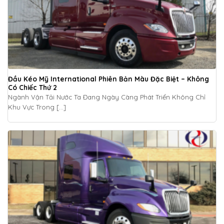
Đầu Kéo Mỹ International Phiên Bản Màu Đặc Biệt – Không
Có Chiếc Thứ 2
Ngành Vận Tải Nước Ta Đang Ngày Càng Phát Triển Không Chỉ
Khu Vực Trong [...]