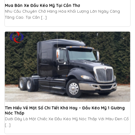
Mua Bán Xe Đầu Kéo Mỹ Tại Cần Thơ
Nhu Cầu Chuyên Chở Hàng Hóa Khối Lượng Lớn Ngày Càng
Tăng Cao. Tại Cần [...]
Tìm Hiểu Về Một Số Chi Tiết Khá Hay – Đầu Kéo Mỹ 1 Giường
Nóc Thấp
Dưới Đây Là Một Chiếc Xe Đầu Kéo Mỹ Nóc Thấp Với Màu Đen Cổ
[...]