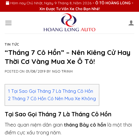
Skip
Hôm nay
Chủ Nhật, Ngày 9 Tháng 8, Năm 2026
- Ô TÔ HOÀNG LONG -
Xin Được Tư Vấn Xe Cho Bạn Nhé!
to
content
TIN TỨC
“Tháng 7 Cô Hồn” – Nên Kiêng Cử Hay
Thời Cơ Vàng Mua Xe Ô Tô!
POSTED ON
01/08/2019
BY
NGO TRINH
1
Tại Sao Gọi Tháng 7 Là Tháng Cô Hồn
2
Tháng 7 Cô Hồn Có Nên Mua Xe Không
Tại Sao Gọi Tháng 7 Là Tháng Cô Hồn
Theo quan niệm dân gian
tháng Bảy cô hồn
là một thời
điểm cực xấu trong năm.