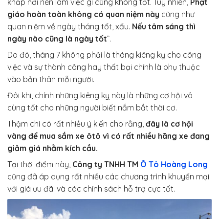
khắp nơi nên làm việc gì cũng không tốt. Tuy nhiên,
Phật
giáo hoàn toàn không có quan niệm này
cũng như
quan niệm về ngày tháng tốt, xấu.
Nếu tâm sáng thì
ngày nào cũng là ngày tốt
”.
Do đó, tháng 7 không phải là tháng kiêng kỵ cho công
việc và sự thành công hay thất bại chính là phụ thuộc
vào bản thân mỗi người.
Đôi khi, chính những kiêng kỵ này là những cơ hội vô
cùng tốt cho những người biết nắm bắt thời cơ.
Thậm chí có rất nhiều ý kiến cho rằng,
đây là cơ hội
vàng để mua sắm xe ôtô vì có rất nhiều hãng xe đang
giảm giá nhằm kích cầu.
Tại thời điểm này,
Công ty TNHH TM
Ô Tô Hoàng Long
cũng đã áp dụng rất nhiều các chương trình khuyến mại
với giá ưu đãi và các chính sách hỗ trợ cực tốt.