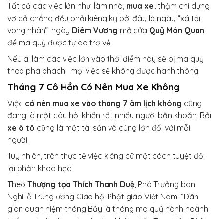
Tất cả các việc lớn như: làm nhà,
mua xe
…thậm chí dựng
vợ gả chồng đều phải kiêng kỵ bởi đây là ngày “xá tội
vong nhân”, ngày
Diêm Vương
mở cửa
Quỷ Môn Quan
để ma quỷ được tự do trở về.
Nếu ai làm các việc lớn vào thời điểm này sẽ bị ma quỷ
theo phá phách, mọi việc sẽ không được hanh thông.
Tháng 7 Cô Hồn Có Nên Mua Xe Không
Việc
có nên mua xe vào tháng 7 âm lịch không
cũng
đang là một câu hỏi khiến rất nhiều người băn khoăn. Bởi
xe ô tô
cũng là một tài sản vô cùng lớn đối với mỗi
người.
Tuy nhiên, trên thực tế việc kiêng cữ một cách tuyệt đối
lại phản khoa học.
Theo
Thượng tọa Thích Thanh Duệ
, Phó Trưởng ban
Nghi lễ Trung ương Giáo hội Phật giáo Việt Nam: “Dân
gian quan niệm tháng Bảy là tháng ma quỷ hành hoành