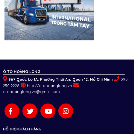
Ô TÔ HOÀNG LONG
967 Quốc Lộ 1A, Phường Thới An, Quận 12, Hồ Chí Minh
090
250 2228
http://otohoanglong.vn
otohoanglong.vn@gmail.com
HỖ TRỢ KHÁCH HÀNG