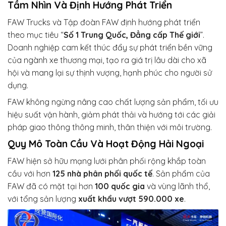
Tầm Nhìn Và Định Hướng Phát Triển
FAW Trucks và Tập đoàn FAW định hướng phát triển
theo mục tiêu “
Số 1 Trung Quốc, Đẳng cấp Thế giới
”.
Doanh nghiệp cam kết thúc đẩy sự phát triển bền vững
của ngành xe thương mại, tạo ra giá trị lâu dài cho xã
hội và mang lại sự thịnh vượng, hạnh phúc cho người sử
dụng.
FAW không ngừng nâng cao chất lượng sản phẩm, tối ưu
hiệu suất vận hành, giảm phát thải và hướng tới các giải
pháp giao thông thông minh, thân thiện với môi trường.
Quy Mô Toàn Cầu Và Hoạt Động Hải Ngoại
FAW hiện sở hữu mạng lưới phân phối rộng khắp toàn
cầu với hơn
125 nhà phân phối quốc tế
. Sản phẩm của
FAW đã có mặt tại hơn
100 quốc gia
và vùng lãnh thổ,
với tổng sản lượng
xuất khẩu vượt 590.000 xe
.