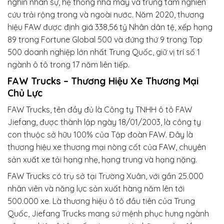
nghìn nhân sự, hệ thống nhà máy và trung tâm nghiên
cứu trải rộng trong và ngoài nước. Năm 2020, thương
hiệu FAW được định giá 338,56 tỷ Nhân dân tệ, xếp hạng
89 trong Fortune Global 500 và đứng thứ 9 trong Top
500 doanh nghiệp lớn nhất Trung Quốc, giữ vị trí số 1
ngành ô tô trong 17 năm liên tiếp.
FAW Trucks – Thương Hiệu Xe Thương Mại
Chủ Lực
FAW Trucks, tên đầy đủ là Công ty TNHH ô tô FAW
Jiefang, được thành lập ngày 18/01/2003, là công ty
con thuộc sở hữu 100% của Tập đoàn FAW. Đây là
thương hiệu xe thương mại nòng cốt của FAW, chuyên
sản xuất xe tải hạng nhẹ, hạng trung và hạng nặng.
FAW Trucks có trụ sở tại Trường Xuân, với gần 25.000
nhân viên và năng lực sản xuất hàng năm lên tới
500.000 xe. Là thương hiệu ô tô đầu tiên của Trung
Quốc, Jiefang Trucks mang sứ mệnh phục hưng ngành