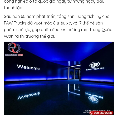
công nghiệp ô tô quốc gia ngay từ những ngày đầu
thành lập.
Sau hơn 60 năm phát triển, tổng sản lượng tích lũy của
FAW Trucks đã vượt mốc 8 triệu xe, với 7 thế hệ sản
phẩm chủ lực, góp phần đưa xe thương mại Trung Quốc
vươn ra thị trường thế giới.