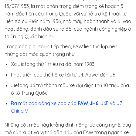
15/07/1953, là một phần trọng điểm trong kế hoạch 5
năm đầu tiên của Trung Quốc, với sự hỗ trợ kỹ thuật từ
Liên Xô cũ. Đến năm 1956, nhà máy hoàn thành và đi vào
hoạt động, đánh dấu sự ra đời của ngành công nghiệp ô
tô Trung Quốc hiện đại.
Trong các giai đoạn tiếp theo, FAW liên tục lập nên
những cột mốc quan trọng như:
Xe Jiefang thứ 1 triệu ra đời năm 1983
Phát triển các thế hệ xe tải từ J4, Aowei đến J6
Jiefang J6 trở thành mẫu xe đại diện thứ 10 triệu của
ô tô Trung Quốc
Ra mắt các dòng xe cao cấp
FAW JH6
, J6F và J7
China V
Những cột mốc này khẳng định năng lực công nghệ, quy
mô sản xuất và vị thế dẫn đầu của FAW trong ngành xe