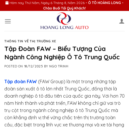
Skip
Hôm nay
Thứ Năm, Ngày 6 Tháng 8, Năm 2026
- Ô TÔ HOÀNG LONG -
Chào Buổi Tối Quý Khách!
to
content
THÔNG TIN VỀ THỊ TRƯỜNG XE
Tập Đoàn FAW – Biểu Tượng Của
Ngành Công Nghiệp Ô Tô Trung Quốc
POSTED ON
18/12/2025
BY
NGO TRINH
Tập đoàn FAW
(FAW Group) là một trong những tập
đoàn sản xuất ô tô lớn nhất Trung Quốc, đồng thời là
doanh nghiệp ô tô đầu tiên của quốc gia này. Với hơn 70
năm hình thành và phát triển, FAW không chỉ giữ vai trò
trụ cột trong ngành công nghiệp ô tô Trung Quốc mà
còn khẳng định vị thế vững chắc trên thị trường toàn
cầu, đặc biệt trong lĩnh vực xe thương mại và xe tải hạng