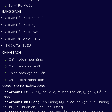
Sơ Mi Rơ Moóc
BẢNG GIÁ XE
Giá Xe Đầu Kéo Mới Nhất
Giá Xe Đầu Kéo Mỹ
Giá Xe Đầu Kéo FAW
Giá Xe Tải DONGFENG
Giá Xe Tải ISUZU
CHÍNH SÁCH
Chính sách mua hàng
Chính sách bảo mật
Chính sách vận chuyển
Chính sách thanh toán
CÔNG TY Ô TÔ HOÀNG LONG
Showroom HCM
: 967 Quốc Lộ 1A, Phường Thới An, Quận 12, Hồ Chí
Minh.
Showroom Bình Dương
: 55 Đường Mỹ Phước Tân Vạn, KP.4, Phường
An Phú, Tp. Thuận An, Tỉnh Bình Dương.
Chi nhánh 3
:
900 Mỹ Phước - Tân Vạn , Ấp Bình Thung, Bình An, Dĩ