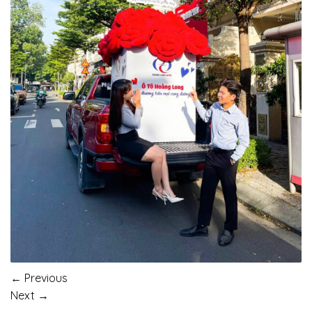
←
Previous
Next
→