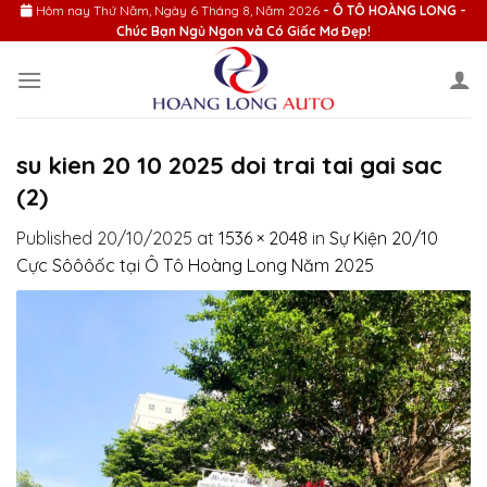
Skip
Hôm nay
Thứ Năm, Ngày 6 Tháng 8, Năm 2026
- Ô TÔ HOÀNG LONG -
Chúc Bạn Ngủ Ngon và Có Giấc Mơ Đẹp!
to
content
su kien 20 10 2025 doi trai tai gai sac
(2)
Published
20/10/2025
at
1536 × 2048
in
Sự Kiện 20/10
Cực Sôôôốc tại Ô Tô Hoàng Long Năm 2025