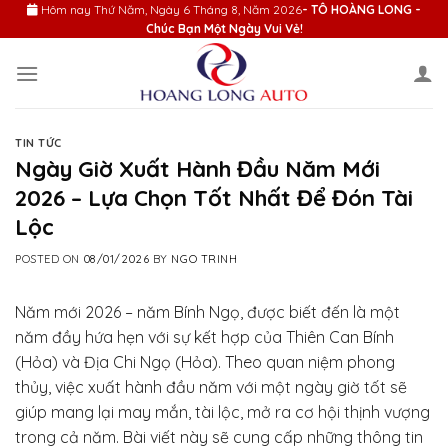
Skip
Hôm nay
Thứ Năm, Ngày 6 Tháng 8, Năm 2026
- TÔ HOÀNG LONG -
Chúc Bạn Một Ngày Vui Vẻ!
to
content
TIN TỨC
Ngày Giờ Xuất Hành Đầu Năm Mới
2026 – Lựa Chọn Tốt Nhất Để Đón Tài
Lộc
POSTED ON
08/01/2026
BY
NGO TRINH
Năm mới 2026 – năm Bính Ngọ, được biết đến là một
năm đầy hứa hẹn với sự kết hợp của Thiên Can Bính
(Hỏa) và Địa Chi Ngọ (Hỏa). Theo quan niệm phong
thủy, việc xuất hành đầu năm với một ngày giờ tốt sẽ
giúp mang lại may mắn, tài lộc, mở ra cơ hội thịnh vượng
trong cả năm. Bài viết này sẽ cung cấp những thông tin