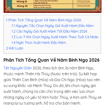
1
Phân Tích Tổng Quan Về Năm Bính Ngọ 2026
1.1
Nguyên Tắc Chọn Ngày Giờ Xuất Hành Đầu Năm
1.2
Các Ngày Giờ Xuất Hành Tốt Đầu Năm 2026
1.3
Lưu Ý Khi Chọn Ngày Xuất Hành Theo Tuổi Cá Nhân
1.4
Nghi Thức Xuất Hành Đầu Năm
2
Kết Luận
Phân Tích Tổng Quan Về Năm Bính Ngọ 2026
Tết Nguyên Đán
2026, theo lịch âm, là năm Bính Ngọ,
thuộc mệnh Thiên Hà Thủy (Nước trên trời). Sự kết hợp
giữa Thiên Can Bính (Hỏa) và Địa Chi Ngọ (Hỏa) tạo nên
sự xung khắc với Mệnh Thủy. Do đó, khi chọn ngày giờ
xuất hành, chúng ta cần chú trọng đến việc lựa chọn
những ngày có yếu tố Kim hoặc Thủy, vì Kim sinh Thủy sẽ
mang lại sự tương sinh, hỗ trợ cho bản mệnh.