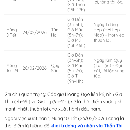
lợi, tăng tài lộc.
Giờ Thân
(15h−17h)
Giờ Dần
(3h−5h);
Ngày Tương
Mùng
Tân
Giờ Mão
Hợp (Hợi hợp
24/02/2026
8 Tết
Hợi
(5h−7h);
Mão) – Mọi việc
Giờ Mùi
thuận lợi.
(13h−15h)
Giờ Dần
(3h−5h);
Ngày Kim Quỹ
Mùng
Quý
Giờ Mão
(Tài Lộc) – Đại
26/02/2026
10 Tết
Sửu
(5h−7h);
cát, tài lộc sung
Giờ Tị
túc.
(9h−11h)
Ghi chú quan trọng: Các giờ Hoàng Đạo liền kề, như Giờ
Thìn (7h−9h) và Giờ Tỵ (9h−11h), sẽ là thời điểm vượng khí
mạnh nhất, thuận lợi cho xuất hành đầu năm.
Ngoài việc xuất hành, Mùng 10 Tết (26/02/2026) cũng là
thời điểm lý tưởng để
khai trương và nhận vía Thần Tài
.