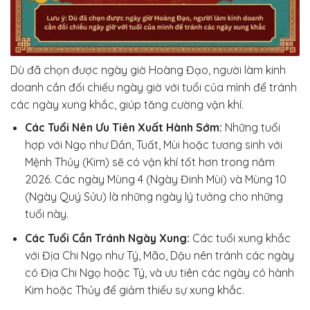
Dù đã chọn được ngày giờ Hoàng Đạo, người làm kinh
doanh cần đối chiếu ngày giờ với tuổi của mình để tránh
các ngày xung khắc, giúp tăng cường vận khí.
Các Tuổi Nên Ưu Tiên Xuất Hành Sớm:
Những tuổi
hợp với Ngọ như Dần, Tuất, Mùi hoặc tương sinh với
Mệnh Thủy (Kim) sẽ có vận khí tốt hơn trong năm
2026. Các ngày Mùng 4 (Ngày Đinh Mùi) và Mùng 10
(Ngày Quý Sửu) là những ngày lý tưởng cho những
tuổi này.
Các Tuổi Cần Tránh Ngày Xung:
Các tuổi xung khắc
với Địa Chi Ngọ như Tý, Mão, Dậu nên tránh các ngày
có Địa Chi Ngọ hoặc Tý, và ưu tiên các ngày có hành
Kim hoặc Thủy để giảm thiểu sự xung khắc.