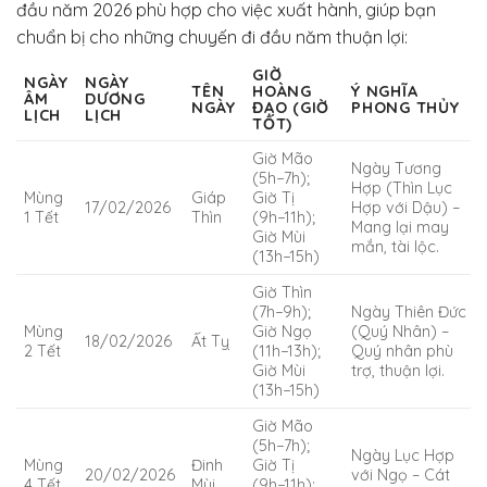
đầu năm 2026 phù hợp cho việc xuất hành, giúp bạn
chuẩn bị cho những chuyến đi đầu năm thuận lợi:
GIỜ
NGÀY
NGÀY
TÊN
HOÀNG
Ý NGHĨA
ÂM
DƯƠNG
NGÀY
ĐẠO (GIỜ
PHONG THỦY
LỊCH
LỊCH
TỐT)
Giờ Mão
Ngày Tương
(5h−7h);
Hợp (Thìn Lục
Mùng
Giáp
Giờ Tị
17/02/2026
Hợp với Dậu) –
1 Tết
Thìn
(9h−11h);
Mang lại may
Giờ Mùi
mắn, tài lộc.
(13h−15h)
Giờ Thìn
(7h−9h);
Ngày Thiên Đức
Mùng
Giờ Ngọ
(Quý Nhân) –
18/02/2026
Ất Tỵ
2 Tết
(11h−13h);
Quý nhân phù
Giờ Mùi
trợ, thuận lợi.
(13h−15h)
Giờ Mão
(5h−7h);
Ngày Lục Hợp
Mùng
Đinh
Giờ Tị
20/02/2026
với Ngọ – Cát
4 Tết
Mùi
(9h−11h);