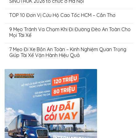
SINOTRUK 2026 tổ chức ở Hà Nội
TOP 10 Đơn Vị Cứu Hộ Cao Tốc HCM – Cần Thơ
9 Mẹo Tránh Va Chạm Khi Đi Đường Đèo An Toàn Cho
Mọi Tài Xế
7 Mẹo Đi Xe Bồn An Toàn – Kinh Nghiệm Quan Trọng
Giúp Tài Xế Vận Hành Hiệu Quả