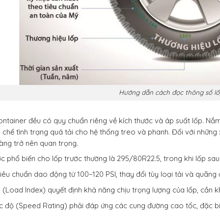
Hướng dẫn cách đọc thông số lố
ntainer đều có quy chuẩn riêng về kích thước và áp suất lốp. Nắm
chế tình trạng quá tải cho hệ thống treo và phanh. Đối với những x
àng trở nên quan trọng.
c phổ biến cho lốp trước thường là 295/80R22.5, trong khi lốp sau 
tiêu chuẩn dao động từ 100–120 PSI, thay đổi tùy loại tải và quãng
i (Load Index) quyết định khả năng chịu trọng lượng của lốp, cần kh
ốc độ (Speed Rating) phải đáp ứng các cung đường cao tốc, đặc biệ