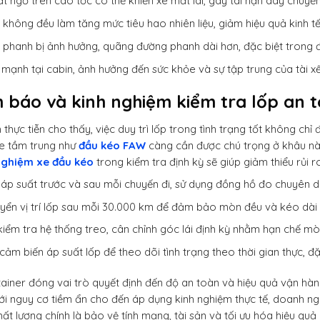
ất ngờ trên cao tốc có thể khiến xe mất lái, gây tai nạn dây chuyền
không đều làm tăng mức tiêu hao nhiên liệu, giảm hiệu quả kinh tế
 phanh bị ảnh hưởng, quãng đường phanh dài hơn, đặc biệt trong đi
 mạnh tại cabin, ảnh hưởng đến sức khỏe và sự tập trung của tài x
h báo và kinh nghiệm kiểm tra lốp an 
 thực tiễn cho thấy, việc duy trì lốp trong tình trạng tốt không c
e tầm trung như
đầu kéo FAW
càng cần được chú trọng ở khâu này
nghiệm xe đầu kéo
trong kiểm tra định kỳ sẽ giúp giảm thiểu rủi r
 áp suất trước và sau mỗi chuyến đi, sử dụng đồng hồ đo chuyên d
yển vị trí lốp sau mỗi 30.000 km để đảm bảo mòn đều và kéo dài t
kiểm tra hệ thống treo, cân chỉnh góc lái định kỳ nhằm hạn chế mò
cảm biến áp suất lốp để theo dõi tình trạng theo thời gian thực, đặ
ainer đóng vai trò quyết định đến độ an toàn và hiệu quả vận hành
ới nguy cơ tiềm ẩn cho đến áp dụng kinh nghiệm thực tế, doanh ng
hất lượng chính là bảo vệ tính mạng, tài sản và tối ưu hóa hiệu quả 