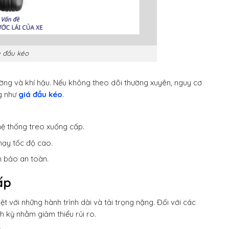
e đầu kéo
đường và khí hậu. Nếu không theo dõi thường xuyên, nguy cơ
ng như
giá đầu kéo
.
hệ thống treo xuống cấp.
hạy tốc độ cao.
m bảo an toàn.
ấp
t với những hành trình dài và tải trọng nặng. Đối với các
h kỳ nhằm giảm thiểu rủi ro.