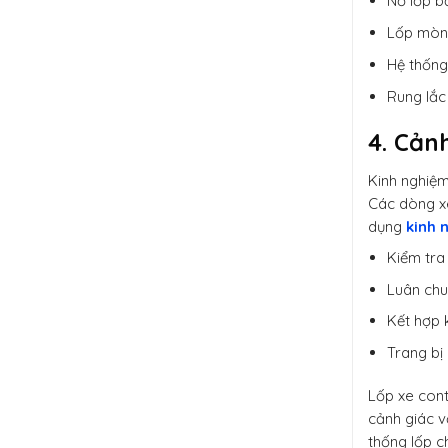
Nổ lốp b
Lốp mòn 
Hệ thống
Rung lắc
4. Cản
Kinh nghiệm
Các dòng x
dụng
kinh 
Kiểm tra
Luân chu
Kết hợp 
Trang bị 
Lốp xe cont
cảnh giác v
thống lốp c