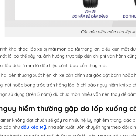
Các dấu hiệu mòn của lốp x
rình khai thác, lốp xe bị mài mòn do tải trọng lớn, điều kiện mặt 
mất lái có thể xảy ra, ảnh hưởng trực tiếp đến chi phí vận hành cũ
ai lốp dưới 3 mm là dấu hiệu cảnh báo cần thay mới.
 hai bên thường xuất hiện khi xe căn chỉnh sai góc đặt bánh hoặc 
g, nứt hoặc bong tróc trên hông lốp là chỉ báo nguy hiểm khi xe c
hạn sử dụng (trên 5 năm) dù chưa mòn nhiều vẫn nên thay để đả
 nguy hiểm thường gặp do lốp xuống c
ainer không đạt chuẩn sẽ gây ra nhiều hệ lụy nghiêm trọng, đặc biệ
o cấp như
đầu kéo Mỹ
, nhà sản xuất luôn khuyến nghị theo dõi địn