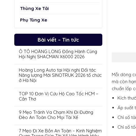
Thùng Xe Tải
Phụ Tùng Xe
Bài viết – Tin tức
Ô TÔ HOÀNG LONG Đồng Hành Cùng
Hội Nghị SHACMAN X6000 2026
Hoàng Long Auto tại Hội nghị Đối tác
Mỗi dòng co
Năng lượng Mới SINOTRUK 2026 tổ chức
ở Hà Nội
mà còn hạn 
chuẩn lốp c
TOP 10 Đơn Vị Cứu Hộ Cao Tốc HCM –
Kích thướ
Cần Thơ
Áp suất 
9 Mẹo Tránh Va Chạm Khi Đi Đường
Chỉ số tả
Đèo An Toàn Cho Mọi Tài Xế
Chỉ số t
7 Mẹo Đi Xe Bồn An Toàn – Kinh Nghiệm
Quan Trọng Giúp Tài Xế Vận Hành Hiệu