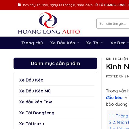
Skip
Hôm nay
Thứ hai, Ngày 10 Tháng 8, Năm 2026
- Ô TÔ HOÀNG LONG - 
to
content
Trang chủ
Xe Đầu Kéo
Xe Tải
Xe Ben
KINH NGHIỆM 
Danh mục sản phẩm
Kinh 
POSTED ON
21
Xe Đầu Kéo
Xe Đầu Kéo Mỹ
Trong vận h
đầu kéo
. V
Xe đầu kéo Faw
bảo dưỡng v
Xe Tải Dongfeng
1
1. Thông 
2
2. Nhận 
Xe Tải Isuzu
3
3. Các n