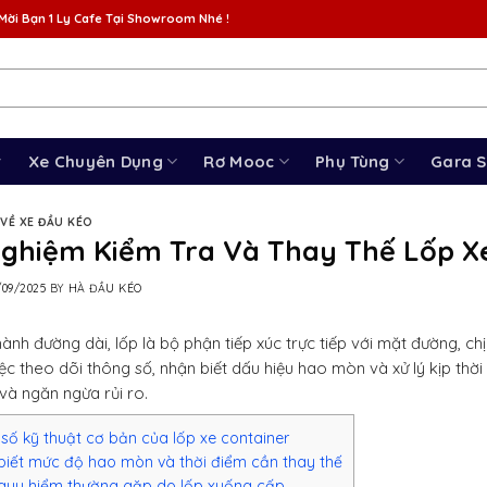
Mời Bạn 1 Ly Cafe Tại Showroom Nhé !
Xe Chuyên Dụng
Rơ Mooc
Phụ Tùng
Gara 
VỀ XE ĐẦU KÉO
Nghiệm Kiểm Tra Và Thay Thế Lốp X
/09/2025
BY
HÀ ĐẦU KÉO
ành đường dài, lốp là bộ phận tiếp xúc trực tiếp với mặt đường, ch
iệc theo dõi thông số, nhận biết dấu hiệu hao mòn và xử lý kịp thời
à ngăn ngừa rủi ro.
số kỹ thuật cơ bản của lốp xe container
biết mức độ hao mòn và thời điểm cần thay thế
guy hiểm thường gặp do lốp xuống cấp