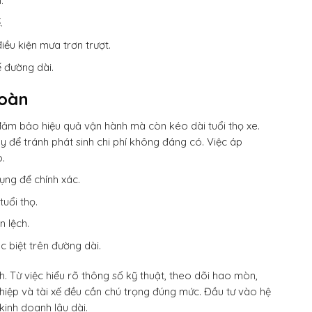
.
.
ều kiện mưa trơn trượt.
ế đường dài.
toàn
hỉ đảm bảo hiệu quả vận hành mà còn kéo dài tuổi thọ xe.
 để tránh phát sinh chi phí không đáng có. Việc áp
o.
ụng để chính xác.
uổi thọ.
n lệch.
c biệt trên đường dài.
. Từ việc hiểu rõ thông số kỹ thuật, theo dõi hao mòn,
hiệp và tài xế đều cần chú trọng đúng mức. Đầu tư vào hệ
kinh doanh lâu dài.