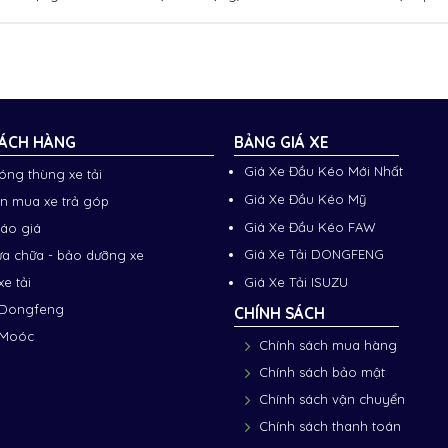
ÁCH HÀNG
BẢNG GIÁ XE
Giá Xe Đầu Kéo Mới Nhất
đóng thùng xe tải
Giá Xe Đầu Kéo Mỹ
n mua xe trả góp
Giá Xe Đầu Kéo FAW
báo giá
Giá Xe Tải DONGFENG
ửa chữa - bảo dưỡng xe
xe tải
Giá Xe Tải ISUZU
 Dongfeng
CHÍNH SÁCH
 Moóc
Chính sách mua hàng
Chính sách bảo mật
Chính sách vận chuyển
Chính sách thanh toán