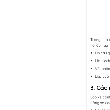
Trong quá t
nổ lốp hay 
Độ sâu g
Mòn lệch
Vết phồn
Lốp quá 
3. Các
Lốp xe cont
dòng xe ca