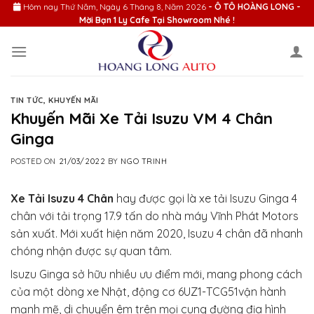
Skip
Hôm nay
Thứ Năm, Ngày 6 Tháng 8, Năm 2026
- Ô TÔ HOÀNG LONG -
Mời Bạn 1 Ly Cafe Tại Showroom Nhé !
to
content
TIN TỨC
,
KHUYẾN MÃI
Khuyến Mãi Xe Tải Isuzu VM 4 Chân
Ginga
POSTED ON
21/03/2022
BY
NGO TRINH
Xe Tải Isuzu 4 Chân
hay được gọi là xe tải Isuzu Ginga 4
chân với tải trọng 17.9 tấn do nhà máy Vĩnh Phát Motors
sản xuất. Mới xuất hiện năm 2020, Isuzu 4 chân đã nhanh
chóng nhận được sự quan tâm.
Isuzu Ginga sở hữu nhiều ưu điểm mới, mang phong cách
của một dòng xe Nhật, động cơ 6UZ1-TCG51vận hành
mạnh mẽ, di chuyển êm trên mọi cung đường địa hình