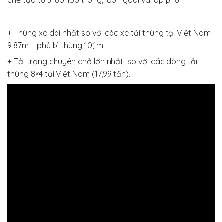
chế tạo từ 3 lớp: lớp trong, lớp ngoài và lớp phủ.
+ Thùng xe dài nhất so với các xe tải thùng tại Việt Nam
9,87m – phủ bì thùng 10,1m.
+ Tải trọng chuyên chở lớn nhất so với các dòng tải
thùng 8×4 tại Việt Nam (17,99 tấn).