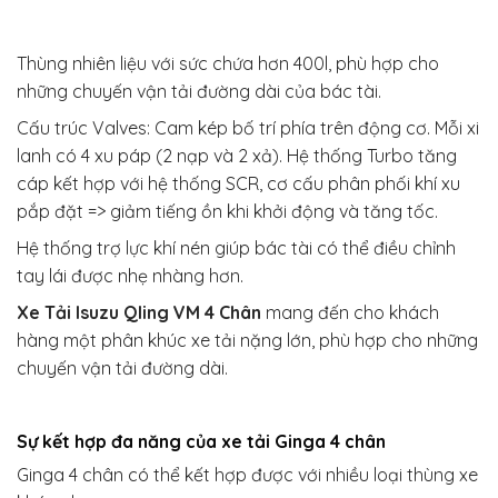
Thùng nhiên liệu với sức chứa hơn 400l, phù hợp cho
những chuyến vận tải đường dài của bác tài.
Cấu trúc Valves: Cam kép bố trí phía trên động cơ. Mỗi xi
lanh có 4 xu páp (2 nạp và 2 xả). Hệ thống Turbo tăng
cáp kết hợp với hệ thống SCR, cơ cấu phân phối khí xu
pắp đặt => giảm tiếng ồn khi khởi động và tăng tốc.
Hệ thống trợ lực khí nén giúp bác tài có thể điều chỉnh
tay lái được nhẹ nhàng hơn.
Xe Tải Isuzu Qling VM 4 Chân
mang đến cho khách
hàng một phân khúc xe tải nặng lớn, phù hợp cho những
chuyến vận tải đường dài.
Sự kết hợp đa năng của xe tải Ginga 4 chân
Ginga 4 chân có thể kết hợp được với nhiều loại thùng xe