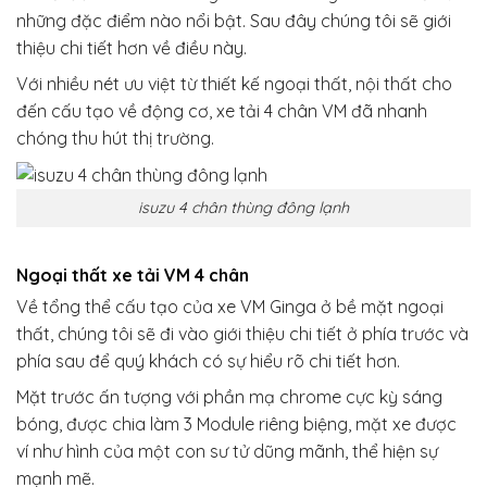
những đặc điểm nào nổi bật. Sau đây chúng tôi sẽ giới
thiệu chi tiết hơn về điều này.
Với nhiều nét ưu việt từ thiết kế ngoại thất, nội thất cho
đến cấu tạo về động cơ, xe tải 4 chân VM đã nhanh
chóng thu hút thị trường.
isuzu 4 chân thùng đông lạnh
Ngoại thất xe tải VM 4 chân
Về tổng thể cấu tạo của xe VM Ginga ở bề mặt ngoại
thất, chúng tôi sẽ đi vào giới thiệu chi tiết ở phía trước và
phía sau để quý khách có sự hiểu rõ chi tiết hơn.
Mặt trước ấn tượng với phần mạ chrome cực kỳ sáng
bóng, được chia làm 3 Module riêng biệng, mặt xe được
ví như hình của một con sư tử dũng mãnh, thể hiện sự
mạnh mẽ.