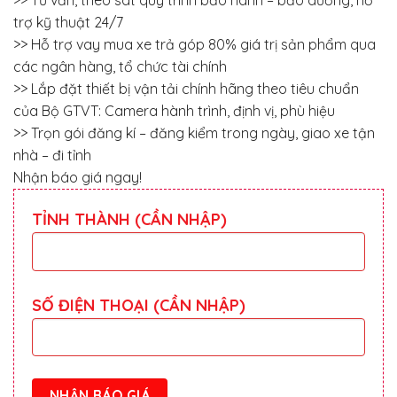
>> Tư vấn, theo sát quy trình bảo hành – bảo dưỡng, hỗ
trợ kỹ thuật 24/7
>> Hỗ trợ vay mua xe trả góp 80% giá trị sản phẩm qua
các ngân hàng, tổ chức tài chính
>> Lắp đặt thiết bị vận tải chính hãng theo tiêu chuẩn
của Bộ GTVT: Camera hành trình, định vị, phù hiệu
>> Trọn gói đăng kí – đăng kiểm trong ngày, giao xe tận
nhà – đi tỉnh
Nhận báo giá ngay!
TỈNH THÀNH (CẦN NHẬP)
SỐ ĐIỆN THOẠI (CẦN NHẬP)