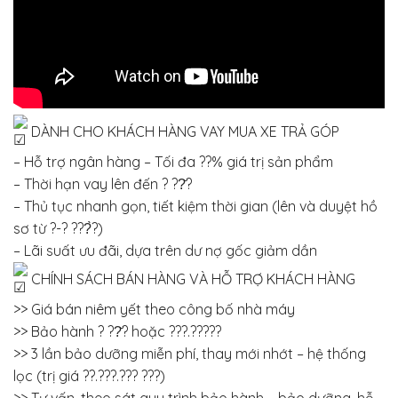
DÀNH CHO KHÁCH HÀNG VAY MUA XE TRẢ GÓP
– Hỗ trợ ngân hàng – Tối đa ??% giá trị sản phẩm
– Thời hạn vay lên đến ? ??̆?
– Thủ tục nhanh gọn, tiết kiệm thời gian (lên và duyệt hồ
sơ từ ?-? ???̀?)
– Lãi suất ưu đãi, dựa trên dư nợ gốc giảm dần
CHÍNH SÁCH BÁN HÀNG VÀ HỖ TRỢ KHÁCH HÀNG
>> Giá bán niêm yết theo công bố nhà máy
>> Bảo hành ? ??̆? hoặc ???.?????
>> 3 lần bảo dưỡng miễn phí, thay mới nhớt – hệ thống
lọc (trị giá ??.???.??? ???)