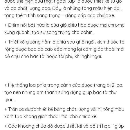
được thể hiện qua mặt ngoài táp-lô được thiết kế từ gỗ
và da chất lượng cao. Đây là những tông màu hiện đại,
tăng thêm tính sang trọng – đẳng cấp của chiếc xe.
+ Điểm nổi bật nửa là cửa gió điều hòa được mạ chrome
xung quanh, tạo sự sang trọng cho cabin.
+ Thiết kế giường nằm ở phía sau ghế ngồi, kích thước to
rộng được bọc da cao cấp mang lại cảm giác thoải mái
dễ chịu cho bác tài hoặc tài phụ khi nghỉ ngơi.
+ Hệ thống loa phía trong cánh cửa được trang bị 2 loa,
tạo nên những âm thanh sống động giúp bác tài thư
giãn.
+ Trần xe được thiết kế bằng chất lượng vải nỉ, tông màu
xám tạo không gian thoải mái cho chiếc xe.
+ Các khoang chứa đồ được thiết kế và bố trí hợp lí giúp