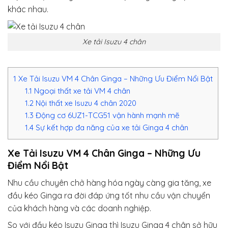
khác nhau.
Xe tải Isuzu 4 chân
1
Xe Tải Isuzu VM 4 Chân Ginga – Những Ưu Điểm Nổi Bật
1.1
Ngoại thất xe tải VM 4 chân
1.2
Nội thất xe Isuzu 4 chân 2020
1.3
Động cơ 6UZ1-TCG51 vận hành mạnh mẽ
1.4
Sự kết hợp đa năng của xe tải Ginga 4 chân
Xe Tải Isuzu VM 4 Chân Ginga – Những Ưu
Điểm Nổi Bật
Nhu cầu chuyên chở hàng hóa ngày càng gia tăng, xe
đầu kéo Ginga ra đời đáp ứng tốt nhu cầu vận chuyển
của khách hàng và các doanh nghiệp.
So với đầu kéo Isuzu Ginga thì Isuzu Ginga 4 chân sở hữu