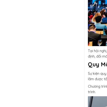
Tại hội ngh
định, đổi mớ
Quy Mô
Sự kiện quy
lãm được tổ
Chương trìn
trình.