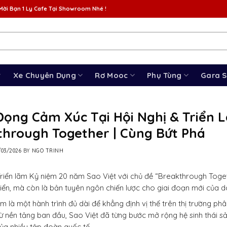
Mời Bạn 1 Ly Cafe Tại Showroom Nhé !
Xe Chuyên Dụng
Rơ Mooc
Phụ Tùng
Gara 
Đọng Cảm Xúc Tại Hội Nghị & Triển 
through Together | Cùng Bứt Phá
/03/2026
BY
NGO TRINH
Triển lãm Kỷ niệm 20 năm Sao Việt với chủ đề “Breakthrough Toget
iển, mà còn là bản tuyên ngôn chiến lược cho giai đoạn mới của d
m là một hành trình đủ dài để khẳng định vị thế trên thị trường phân
ừ nền tảng ban đầu, Sao Việt đã từng bước mở rộng hệ sinh thái s
của nhiều tập đoàn quốc tế.