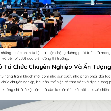
ị, những thước phim tư liệu tái hiện chặng đường phát triển đã man
i và bền bỉ vượt qua biến động thị trường.
 Tổ Chức Chuyên Nghiệp Và Ấn Tượng
 tụ hàng trăm khách mời gồm nhà sản xuất, nhà phân phối, đối tác
 chức chuyên nghiệp, bài bản, thể hiện rõ tầm vóc và định hướng ph
h không chỉ là lễ kỷ niệm mà còn là diễn đàn kết nối, chia sẻ chi