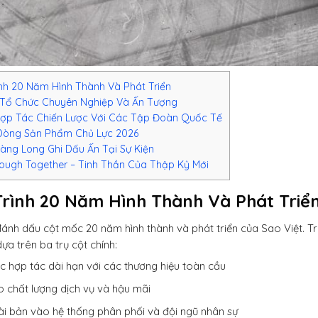
nh 20 Năm Hình Thành Và Phát Triển
Tổ Chức Chuyên Nghiệp Và Ấn Tượng
ợp Tác Chiến Lược Với Các Tập Đoàn Quốc Tế
Dòng Sản Phẩm Chủ Lực 2026
ng Long Ghi Dấu Ấn Tại Sự Kiện
ough Together – Tinh Thần Của Thập Kỷ Mới
rình 20 Năm Hình Thành Và Phát Triể
nh dấu cột mốc 20 năm hình thành và phát triển của Sao Việt. Tr
ựa trên ba trụ cột chính:
ợc hợp tác dài hạn với các thương hiệu toàn cầu
 chất lượng dịch vụ và hậu mãi
ài bản vào hệ thống phân phối và đội ngũ nhân sự