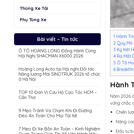
Thùng Xe Tải
Phụ Tùng Xe
1
Hành Trì
Bài viết – Tin tức
2
Quy Mô 
3
Ký Kết H
Ô TÔ HOÀNG LONG Đồng Hành Cùng
Hội Nghị SHACMAN X6000 2026
4
Ra Mắt 
5
Ô Tô Hoà
Hoàng Long Auto tại Hội nghị Đối tác
6
Breakthr
Năng lượng Mới SINOTRUK 2026 tổ chức
ở Hà Nội
Hành T
TOP 10 Đơn Vị Cứu Hộ Cao Tốc HCM –
Năm 2026 đá
Cần Thơ
vững chắc d
9 Mẹo Tránh Va Chạm Khi Đi Đường
Chiến lư
Đèo An Toàn Cho Mọi Tài Xế
Nâng cao
7 Mẹo Đi Xe Bồn An Toàn – Kinh Nghiệm
Đầu tư b
Quan Trọng Giúp Tài Xế Vận Hành Hiệu