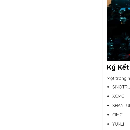
Ký Kết
Một trong n
SINOTR
XCMG
SHANTU
CIMC
YUNLI