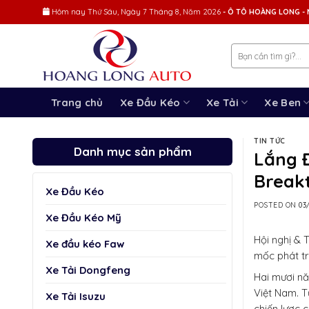
Skip
Hôm nay
Thứ Sáu, Ngày 7 Tháng 8, Năm 2026
- Ô TÔ HOÀNG LONG - 
to
content
Trang chủ
Xe Đầu Kéo
Xe Tải
Xe Ben
TIN TỨC
Danh mục sản phẩm
Lắng 
Break
Xe Đầu Kéo
POSTED ON
03
Xe Đầu Kéo Mỹ
Hội nghị & 
Xe đầu kéo Faw
mốc phát tr
Xe Tải Dongfeng
Hai mươi nă
Việt Nam. T
Xe Tải Isuzu
chiến lược 