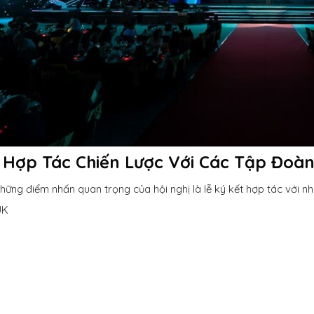
 Hợp Tác Chiến Lược Với Các Tập Đoà
hững điểm nhấn quan trọng của hội nghị là lễ ký kết hợp tác với nhiề
UK
I