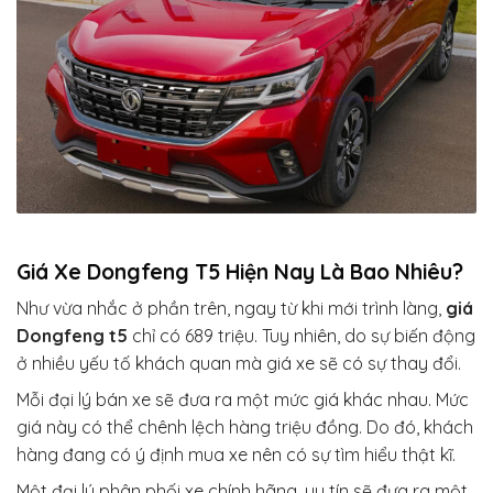
Giá Xe Dongfeng T5 Hiện Nay Là Bao Nhiêu?
Như vừa nhắc ở phần trên, ngay từ khi mới trình làng,
giá
Dongfeng t5
chỉ có 689 triệu. Tuy nhiên, do sự biến động
ở nhiều yếu tố khách quan mà giá xe sẽ có sự thay đổi.
Mỗi đại lý bán xe sẽ đưa ra một mức giá khác nhau. Mức
giá này có thể chênh lệch hàng triệu đồng. Do đó, khách
hàng đang có ý định mua xe nên có sự tìm hiểu thật kĩ.
Một đại lý phân phối xe chính hãng, uy tín sẽ đưa ra một