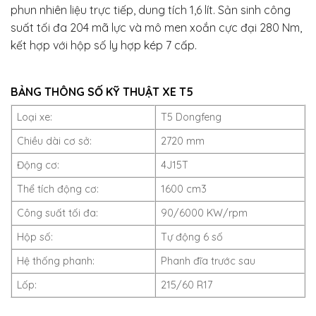
phun nhiên liệu trực tiếp, dung tích 1,6 lít. Sản sinh công
suất tối đa 204 mã lực và mô men xoắn cực đại 280 Nm,
kết hợp với hộp số ly hợp kép 7 cấp.
BẢNG THÔNG SỐ KỸ THUẬT XE T5
Loại xe:
T5 Dongfeng
Chiều dài cơ sở:
2720 mm
Động cơ:
4J15T
Thể tích động cơ:
1600 cm3
Công suất tối đa:
90/6000 KW/rpm
Hộp số:
Tự động 6 số
Hệ thống phanh:
Phanh đĩa trước sau
Lốp:
215/60 R17