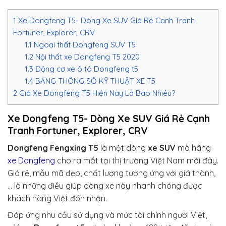
1
Xe Dongfeng T5- Dòng Xe SUV Giá Rẻ Cạnh Tranh
Fortuner, Explorer, CRV
1.1
Ngoại thất Dongfeng SUV T5
1.2
Nội thất xe Dongfeng T5 2020
1.3
Động cơ xe ô tô Dongfeng t5
1.4
BẢNG THÔNG SỐ KỸ THUẬT XE T5
2
Giá Xe Dongfeng T5 Hiện Nay Là Bao Nhiêu?
Xe Dongfeng T5- Dòng Xe SUV Giá Rẻ Cạnh
Tranh Fortuner, Explorer, CRV
Dongfeng Fengxing T5
là một dòng
xe SUV
mà hãng
xe Dongfeng
cho ra mắt tại thị trường Việt Nam mới đây.
Giá rẻ, mẫu mã đẹp, chất lượng tương ứng với giá thành,
… là những điều giúp dòng xe này nhanh chóng được
khách hàng Việt đón nhận.
Đáp ứng nhu cầu sử dụng và mức tài chính người Việt,