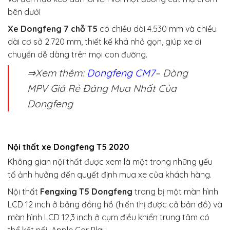
bên dưới
Xe Dongfeng 7 chỗ T5
có chiều dài 4.530 mm và chiều
dài cơ sở 2.720 mm, thiết kế khá nhỏ gọn, giúp xe di
chuyển dễ dàng trên mọi con đường.
⇒Xem thêm:
Dongfeng CM7
– Dòng
MPV Giá Rẻ Đáng Mua Nhất Của
Dongfeng
Nội thất xe Dongfeng T5 2020
Không gian nội thất được xem là một trong những yếu
tố ảnh hưởng đến quyết định mua xe của khách hàng.
Nội thất
Fengxing T5 Dongfeng
trang bị một màn hình
LCD 12 inch ở bảng đồng hồ (hiển thị được cả bản đồ) và
màn hình LCD 12,3 inch ở cụm điều khiển trung tâm có