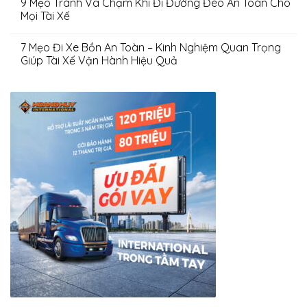
9 Mẹo Tránh Va Chạm Khi Đi Đường Đèo An Toàn Cho
Mọi Tài Xế
7 Mẹo Đi Xe Bồn An Toàn – Kinh Nghiệm Quan Trọng
Giúp Tài Xế Vận Hành Hiệu Quả