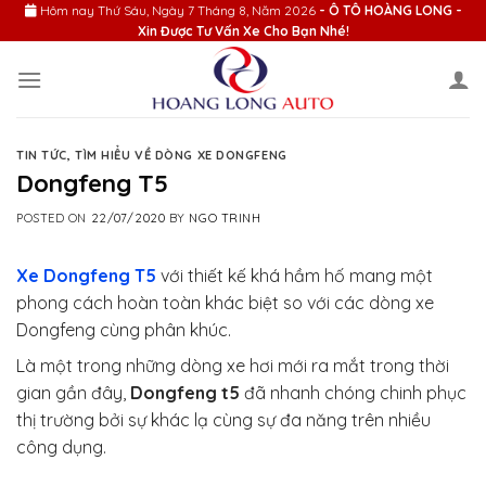
Skip
Hôm nay
Thứ Sáu, Ngày 7 Tháng 8, Năm 2026
- Ô TÔ HOÀNG LONG -
Xin Được Tư Vấn Xe Cho Bạn Nhé!
to
content
TIN TỨC
,
TÌM HIỂU VỀ DÒNG XE DONGFENG
Dongfeng T5
POSTED ON
22/07/2020
BY
NGO TRINH
Xe Dongfeng T5
với thiết kế khá hầm hố mang một
phong cách hoàn toàn khác biệt so với các dòng xe
Dongfeng cùng phân khúc.
Là một trong những dòng xe hơi mới ra mắt trong thời
gian gần đây,
Dongfeng t5
đã nhanh chóng chinh phục
thị trường bởi sự khác lạ cùng sự đa năng trên nhiều
công dụng.