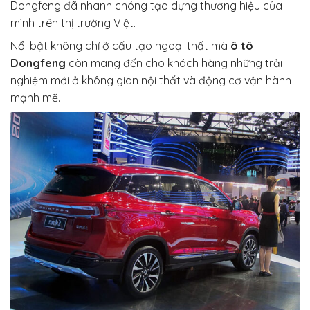
Dongfeng đã nhanh chóng tạo dựng thương hiệu của
mình trên thị trường Việt.
Nổi bật không chỉ ở cấu tạo ngoại thất mà
ô tô
Dongfeng
còn mang đến cho khách hàng những trải
nghiệm mới ở không gian nội thất và động cơ vận hành
mạnh mẽ.