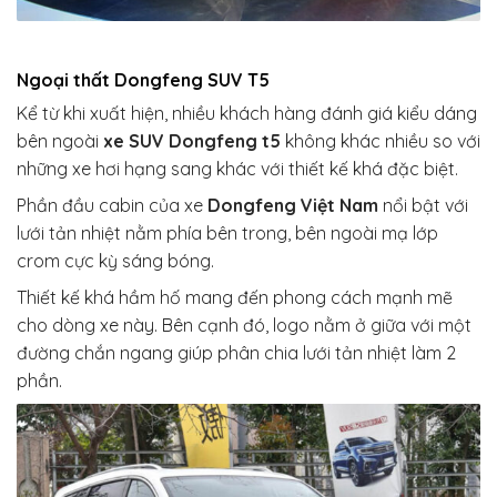
Ngoại thất Dongfeng SUV T5
Kể từ khi xuất hiện, nhiều khách hàng đánh giá kiểu dáng
bên ngoài
xe SUV Dongfeng t5
không khác nhiều so với
những xe hơi hạng sang khác với thiết kế khá đặc biệt.
Phần đầu cabin của xe
Dongfeng Việt Nam
nổi bật với
lưới tản nhiệt nằm phía bên trong, bên ngoài mạ lớp
crom cực kỳ sáng bóng.
Thiết kế khá hầm hố mang đến phong cách mạnh mẽ
cho dòng xe này. Bên cạnh đó, logo nằm ở giữa với một
đường chắn ngang giúp phân chia lưới tản nhiệt làm 2
phần.