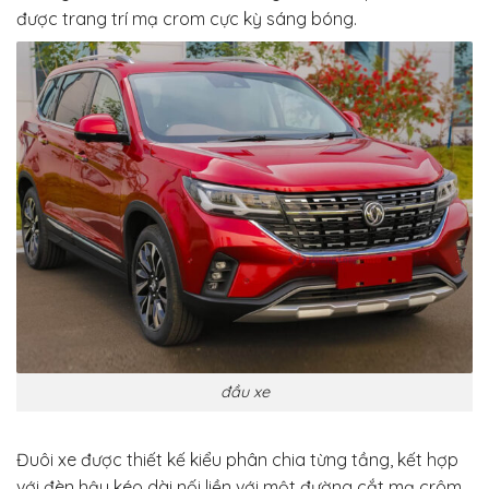
được trang trí mạ crom cực kỳ sáng bóng.
đầu xe
Đuôi xe được thiết kế kiểu phân chia từng tầng, kết hợp
với đèn hậu kéo dài nối liền với một đường cắt mạ crôm