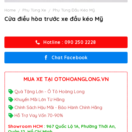
Home
Phụ Tùng Xe
Phụ Tùng Đầu Kéo Mỹ
/
/
Cửa điều hòa trước xe đầu kéo Mỹ
Hotline : 090 250 2228
Chat Facebook
MUA XE TẠI OTOHOANGLONG.VN
Quà Tặng Lớn - Ô Tô Hoàng Long
Khuyến Mãi Lớn Từ Hãng
Chính Sách Hậu Mãi - Bảo Hành Chính Hãng
Hỗ Trợ Vay Vốn 70-90%
Showroom HCM
: 967 Quốc Lộ 1A, Phường Thới An,
Quận 12, Hồ Chí Minh.