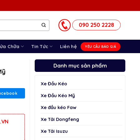
090 250 2228
Sửa Chữa
Tin Tức
Liên hệ
YÊU CẦU BÁO GIÁ
Danh mục sản phẩm
Mỹ
Xe Đầu Kéo
acebook
Xe Đầu Kéo Mỹ
Xe đầu kéo Faw
Xe Tải Dongfeng
.VN
Xe Tải Isuzu