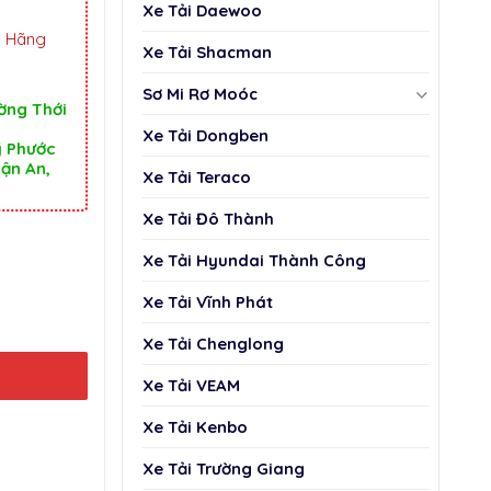
Xe Tải Daewoo
h Hãng
Xe Tải Shacman
Sơ Mi Rơ Moóc
ường Thới
Xe Tải Dongben
ỹ Phước
uận An,
Xe Tải Teraco
Xe Tải Đô Thành
Xe Tải Hyundai Thành Công
Xe Tải Vĩnh Phát
Xe Tải Chenglong
Xe Tải VEAM
Xe Tải Kenbo
Xe Tải Trường Giang