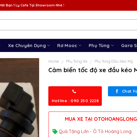
Mời Bạn 1 Ly Cafe Tại Showroom Nhé !
Xe Chuyên Dụng
Rơ Mooc
Phụ Tùng
Gara 
Home
Phụ Tùng Xe
Phụ Tùng Đầu Kéo Mỹ
/
/
Cảm biến tốc độ xe đầu kéo 
Chat F
Hotline : 090 250 2228
MUA XE TẠI OTOHOANGLONG
Quà Tặng Lớn - Ô Tô Hoàng Long