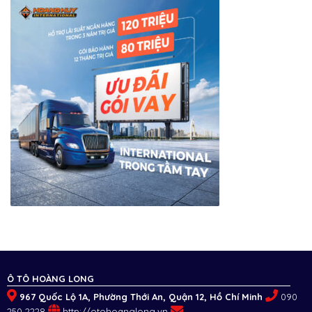
Ô TÔ HOÀNG LONG
967 Quốc Lộ 1A, Phường Thới An, Quận 12, Hồ Chí Minh
090
250 2228
http://otohoanglong.vn