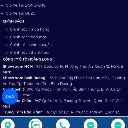
Giá Xe Tải DONGFENG
Giá Xe Tải ISUZU
CHÍNH SÁCH
Chính sách mua hàng
Chính sách bảo mật
Chính sách vận chuyển
Chính sách thanh toán
CÔNG TY Ô TÔ HOÀNG LONG
Showroom HCM
: 967 Quốc Lộ 1A, Phường Thới An, Quận 12, Hồ Chí
Minh.
Showroom Bình Dương
: 55 Đường Mỹ Phước Tân Vạn, KP.4, Phường
An Phú, Tp. Thuận An, Tỉnh Bình Dương.
Chi nhánh 3
:
900 Mỹ Phước - Tân Vạn , Ấp Bình Thung, Bình An, Dĩ
An, Bình Dương
ZALO
Trạm Sữa Chữa
: 967 Quốc Lộ 1A, Phường Thới An, Quận 12, Hồ Chí
Minh.
Trung Tâm Bảo Hành
: 967 Quốc Lộ 1A, Phường Thới An, Quận 12,
Hồ Chí Minh.