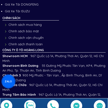
Giá Xe Tải DONGFENG
Giá Xe Tải ISUZU
CHÍNH SÁCH
Chính sách mua hàng
Chính sách bảo mật
Chính sách vận chuyển
Chính sách thanh toán
CÔNG TY Ô TÔ HOÀNG LONG
Showroom HCM
: 967 Quốc Lộ 1A, Phường Thới An, Quận 12, Hồ Chí
Minh.
Showroom Bình Dương
: 55 Đường Mỹ Phước Tân Vạn, KP.4, Phường
An Phú, Tp. Thuận An, Tỉnh Bình Dương.
Chi nhánh 3
:
900 Mỹ Phước - Tân Vạn , Ấp Bình Thung, Bình An, Dĩ
An, Bình Dương
ZALO
Trạm Sữa Chữa
: 967 Quốc Lộ 1A, Phường Thới An, Quận 12, Hồ Chí
Minh.
Trung Tâm Bảo Hành
: 967 Quốc Lộ 1A, Phường Thới An, Quận 12,
Hồ Chí Minh.