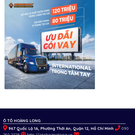
Ô TÔ HOÀNG LONG
967 Quốc Lộ 1A, Phường Thới An, Quận 12, Hồ Chí Minh
090
250 2228
http://otohoanglong.vn