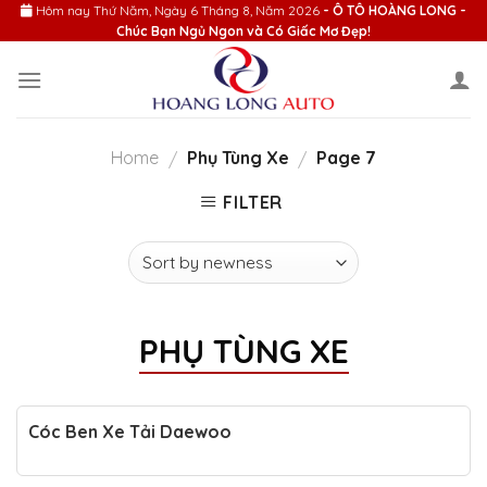
Skip
Hôm nay
Thứ Năm, Ngày 6 Tháng 8, Năm 2026
- Ô TÔ HOÀNG LONG -
Chúc Bạn Ngủ Ngon và Có Giấc Mơ Đẹp!
to
content
Home
Phụ Tùng Xe
Page 7
/
/
FILTER
PHỤ TÙNG XE
Cóc Ben Xe Tải Daewoo