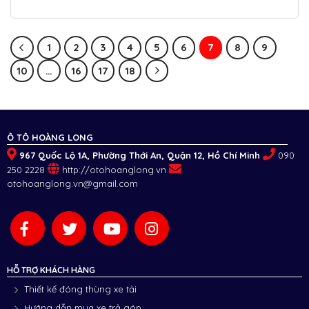
1
2
3
4
5
6
7
8
9
10
…
16
17
18
Ô TÔ HOÀNG LONG
967 Quốc Lộ 1A, Phường Thới An, Quận 12, Hồ Chí Minh
090
250 2228
http://otohoanglong.vn
otohoanglong.vn@gmail.com
HỖ TRỢ KHÁCH HÀNG
Thiết kế đóng thùng xe tải
Hướng dẫn mua xe trả góp