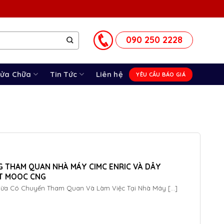
090 250 2228
Sửa Chữa
Tin Tức
Liên hệ
YÊU CẦU BÁO GIÁ
 THAM QUAN NHÀ MÁY CIMC ENRIC VÀ DÂY
T MOOC CNG
 Có Chuyến Tham Quan Và Làm Việc Tại Nhà Máy [...]