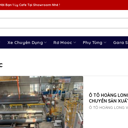
Mời Bạn 1 Ly Cafe Tại Showroom Nhé !
Xe Chuyên Dụng
Rơ Mooc
Phụ Tùng
Gara 
c
Ô TÔ HOÀNG LONG
CHUYỀN SẢN XUẤ
Ô TÔ HOÀNG LONG Vừa