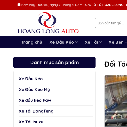
Skip
Hôm nay
Thứ Sáu, Ngày 7 Tháng 8, Năm 2026
- Ô TÔ HOÀNG LONG - 
to
content
Trang chủ
Xe Đầu Kéo
Xe Tải
Xe Ben
Danh mục sản phẩm
Đối Tá
Xe Đầu Kéo
Xe Đầu Kéo Mỹ
Xe đầu kéo Faw
Xe Tải Dongfeng
Xe Tải Isuzu