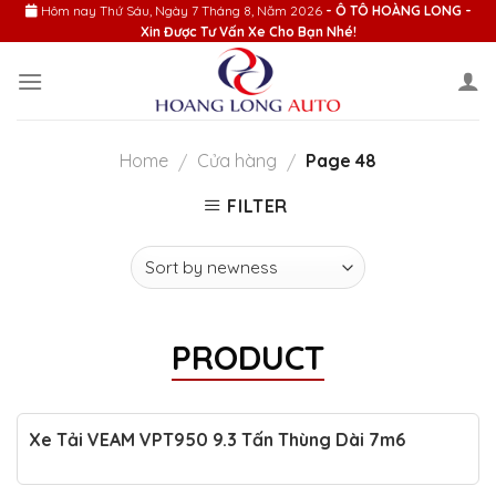
Skip
Hôm nay
Thứ Sáu, Ngày 7 Tháng 8, Năm 2026
- Ô TÔ HOÀNG LONG -
Xin Được Tư Vấn Xe Cho Bạn Nhé!
to
content
Home
Cửa hàng
Page 48
/
/
FILTER
PRODUCT
Xe Tải VEAM VPT950 9.3 Tấn Thùng Dài 7m6