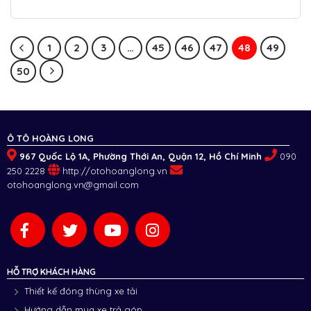
1
2
3
…
45
46
47
48
49
50
Ô TÔ HOÀNG LONG
967 Quốc Lộ 1A, Phường Thới An, Quận 12, Hồ Chí Minh
090
250 2228
http://otohoanglong.vn
otohoanglong.vn@gmail.com
HỖ TRỢ KHÁCH HÀNG
Thiết kế đóng thùng xe tải
Hướng dẫn mua xe trả góp