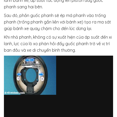
lanh bánh xe, áp suất tác động lên piston đẩy guốc
phanh sang hai bên.
Sau đó, phần guốc phanh sẽ ép má phanh vào trống
phanh (trống phanh gắn liền với bánh xe) tạo ra ma sát
giúp bánh xe quay chậm cho đến lúc dừng lại.
Khi nhả phanh, không có sự xuất hiện của áp suất đến xi
lanh, lực của lò xo phản hồi đẩy guốc phanh trở về vị trí
ban đầu và xe di chuyển bình thường.