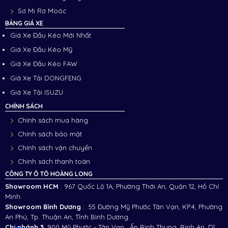
Sơ Mi Rơ Moóc
BẢNG GIÁ XE
Giá Xe Đầu Kéo Mới Nhất
Giá Xe Đầu Kéo Mỹ
Giá Xe Đầu Kéo FAW
Giá Xe Tải DONGFENG
Giá Xe Tải ISUZU
CHÍNH SÁCH
Chính sách mua hàng
Chính sách bảo mật
Chính sách vận chuyển
Chính sách thanh toán
CÔNG TY Ô TÔ HOÀNG LONG
Showroom HCM
: 967 Quốc Lộ 1A, Phường Thới An, Quận 12, Hồ Chí
Minh.
Showroom Bình Dương
: 55 Đường Mỹ Phước Tân Vạn, KP.4, Phường
An Phú, Tp. Thuận An, Tỉnh Bình Dương.
Chi nhánh 3
:
900 Mỹ Phước - Tân Vạn , Ấp Bình Thung, Bình An, Dĩ