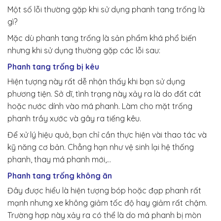
Một số lỗi thường gặp khi sử dụng phanh tang trống là
gì?
Mặc dù phanh tang trống là sản phẩm khá phổ biến
nhưng khi sử dụng thường gặp các lỗi sau:
Phanh tang trống bị kêu
Hiện tượng này rất dễ nhận thấy khi bạn sử dụng
phương tiện. Sở dĩ, tình trạng này xảy ra là do đất cát
hoặc nước dính vào má phanh. Làm cho mặt trống
phanh trầy xước và gây ra tiếng kêu.
Để xử lý hiệu quả, bạn chỉ cần thực hiện vài thao tác và
kỹ năng cơ bản. Chẳng hạn như vệ sinh lại hệ thống
phanh, thay má phanh mới,…
Phanh tang trống không ăn
Đây được hiểu là hiện tượng bóp hoặc đạp phanh rất
mạnh nhưng xe không giảm tốc độ hay giảm rất chậm.
Trường hợp này xảy ra có thể là do má phanh bị mòn