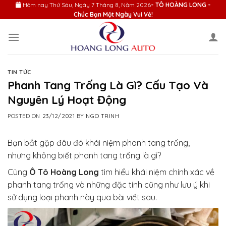
Skip
Hôm nay
Thứ Sáu, Ngày 7 Tháng 8, Năm 2026
- TÔ HOÀNG LONG -
Chúc Bạn Một Ngày Vui Vẻ!
to
content
TIN TỨC
Phanh Tang Trống Là Gì? Cấu Tạo Và
Nguyên Lý Hoạt Động
POSTED ON
23/12/2021
BY
NGO TRINH
Bạn bắt gặp đâu đó khái niệm phanh tang trống,
nhưng không biết phanh tang trống là gì?
Cùng
Ô Tô Hoàng Long
tìm hiểu khái niệm chính xác về
phanh tang trống và những đặc tính cũng như lưu ý khi
sử dụng loại phanh này qua bài viết sau.