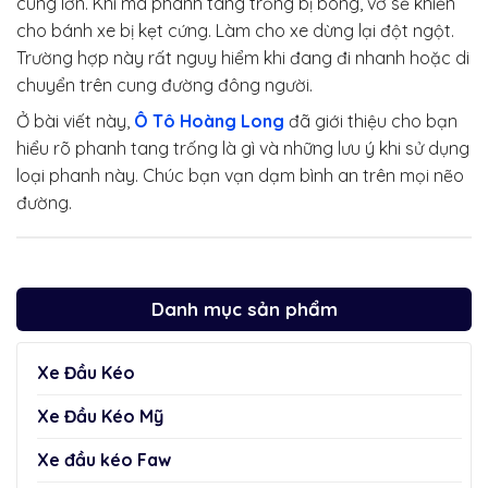
cùng lớn. Khi má phanh tang trống bị bong, vỡ sẽ khiến
cho bánh xe bị kẹt cứng. Làm cho xe dừng lại đột ngột.
Trường hợp này rất nguy hiểm khi đang đi nhanh hoặc di
chuyển trên cung đường đông người.
Ở bài viết này,
Ô Tô Hoàng Long
đã giới thiệu cho bạn
hiểu rõ phanh tang trống là gì và những lưu ý khi sử dụng
loại phanh này. Chúc bạn vạn dạm bình an trên mọi nẽo
đường.
Danh mục sản phẩm
Xe Đầu Kéo
Xe Đầu Kéo Mỹ
Xe đầu kéo Faw