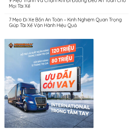
9 Mẹo Tránh Va Chạm Khi Đi Đường Đèo An Toàn Cho
Mọi Tài Xế
7 Mẹo Đi Xe Bồn An Toàn – Kinh Nghiệm Quan Trọng
Giúp Tài Xế Vận Hành Hiệu Quả