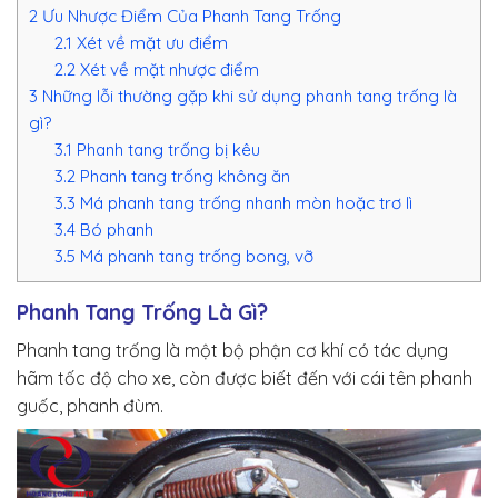
2
Ưu Nhược Điểm Của Phanh Tang Trống
2.1
Xét về mặt ưu điểm
2.2
Xét về mặt nhược điểm
3
Những lỗi thường gặp khi sử dụng phanh tang trống là
gì?
3.1
Phanh tang trống bị kêu
3.2
Phanh tang trống không ăn
3.3
Má phanh tang trống nhanh mòn hoặc trơ lì
3.4
Bó phanh
3.5
Má phanh tang trống bong, vỡ
Phanh Tang Trống Là Gì?
Phanh tang trống
là một bộ phận cơ khí có tác dụng
hãm tốc độ cho xe, còn được biết đến với cái tên phanh
guốc, phanh đùm.