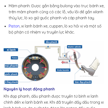
Mâm phanh: Được gắn bằng bulong vào trục bánh xe,
trên mâm phanh cũng có các lỗ, vấu lồi để gắn xilanh
thủy lực, lò xo giữ guốc phanh và cáp phanh tay.
Piston
, xi lanh bánh xe, cuppen, lò xo hồi vị và một số
bộ phận có nhiệm vụ truyền lực khác.
Nguyên lý hoạt động phanh
Khi đạp phanh, dầu phanh được truyền từ bình xi lanh
chính đến xi lanh bánh xe. Khi đã truyền đầy dầu trong xi