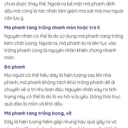
chưa được thay thế. Ngoài ra bề mặt má phanh dính
dầu mỡ cũng là tác nhân làm giảm ma sát mà mọi người
cần lưu ý.
Má phanh tang trống nhanh mòn hoặc trơ lì
Nguyên nhân có thể là do sử dụng má phanh tang trống
kém chất lượng. Ngoài ra, má phanh bị rà liên tục vào
trống phanh cũng là nguyên nhân khiến chúng nhanh
mòn.
Bó phanh
Mọi người có thể hiểu đây là hiện tượng sau khi nhả
phanh, má phanh không tách khỏi trống phanh để di
chuyển về vị trí như ban đầu. Nguyên nhân xảy ra tình
trạng này có thể là do lò xo hồi vị bị yếu. Đồng thời trục
quả đào bị mòn và khô dầu.
Má phanh tang trống bong, vỡ
Đây là hiện tượng hiếm gặp nhưng hậu quả gây ra vô