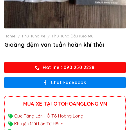
Home
Phụ Tùng Xe
Phụ Tùng Đầu Kéo Mỹ
/
/
Gioăng đệm van tuần hoàn khí thải
Hotline : 090 250 2228
Chat Facebook
MUA XE TẠI OTOHOANGLONG.VN
Quà Tặng Lớn - Ô Tô Hoàng Long
Khuyến Mãi Lớn Từ Hãng