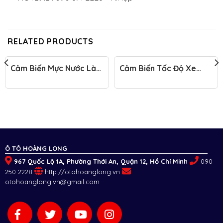
RELATED PRODUCTS
Cảm Biến Mực Nước Làm
Cảm Biến Tốc Độ Xe
Mát Đầu Kéo Mỹ
Đầu Kéo Mỹ
Ô TÔ HOÀNG LONG
967 Quốc Lộ 1A, Phường Thới An, Quận 12, Hồ Chí Minh
090
250 2228
http://otohoanglong.vn
otohoanglong.vn@gmail.com